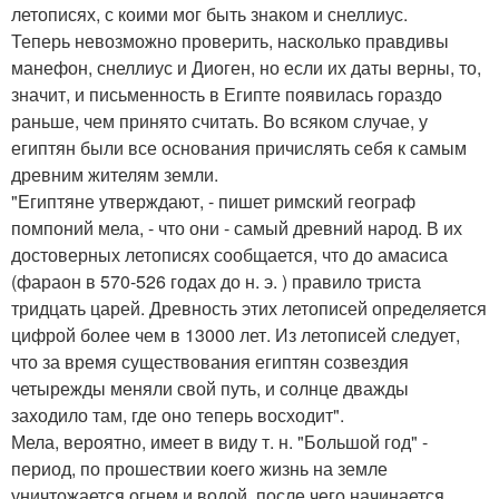
летописях, с коими мог быть знаком и снеллиус.
Теперь невозможно проверить, насколько правдивы
манефон, снеллиус и Диоген, но если их даты верны, то,
значит, и письменность в Египте появилась гораздо
раньше, чем принято считать. Во всяком случае, у
египтян были все основания причислять себя к самым
древним жителям земли.
"Египтяне утверждают, - пишет римский географ
помпоний мела, - что они - самый древний народ. В их
достоверных летописях сообщается, что до амасиса
(фараон в 570-526 годах до н. э. ) правило триста
тридцать царей. Древность этих летописей определяется
цифрой более чем в 13000 лет. Из летописей следует,
что за время существования египтян созвездия
четырежды меняли свой путь, и солнце дважды
заходило там, где оно теперь восходит".
Мела, вероятно, имеет в виду т. н. "Большой год" -
период, по прошествии коего жизнь на земле
уничтожается огнем и водой, после чего начинается