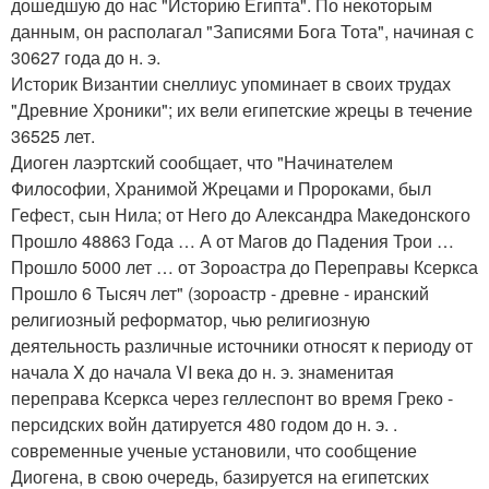
дошедшую до нас "Историю Египта". По некоторым
данным, он располагал "Записями Бога Тота", начиная с
30627 года до н. э.
Историк Византии снеллиус упоминает в своих трудах
"Древние Хроники"; их вели египетские жрецы в течение
36525 лет.
Диоген лаэртский сообщает, что "Начинателем
Философии, Хранимой Жрецами и Пророками, был
Гефест, сын Нила; от Него до Александра Македонского
Прошло 48863 Года … А от Магов до Падения Трои …
Прошло 5000 лет … от Зороастра до Переправы Ксеркса
Прошло 6 Тысяч лет" (зороастр - древне - иранский
религиозный реформатор, чью религиозную
деятельность различные источники относят к периоду от
начала X до начала VI века до н. э. знаменитая
переправа Ксеркса через геллеспонт во время Греко -
персидских войн датируется 480 годом до н. э. .
современные ученые установили, что сообщение
Диогена, в свою очередь, базируется на египетских