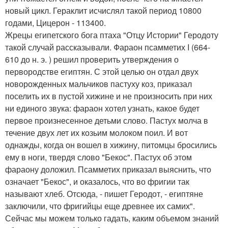
новый цикл. Гераклит исчислял такой период 10800
годами, Цицерон - 113400.
Жрецы египетского бога птаха "Отцу Истории" Геродоту
такой случай рассказывали. Фараон псамметих I (664-
610 до н. э. ) решил проверить утверждения о
первородстве египтян. С этой целью он отдал двух
новорожденных мальчиков пастуху коз, приказал
поселить их в пустой хижине и не произносить при них
ни единого звука: фараон хотел узнать, какое будет
первое произнесенное детьми слово. Пастух молча в
течение двух лет их козьим молоком поил. И вот
однажды, когда он вошел в хижину, питомцы бросились
ему в ноги, твердя слово "Бекос". Пастух об этом
фараону доложил. Псамметих приказал выяснить, что
означает "Бекос", и оказалось, что во фригии так
называют хлеб. Отсюда, - пишет Геродот, - египтяне
заключили, что фригийцы еще древнее их самих".
Сейчас мы можем только гадать, каким объемом знаний