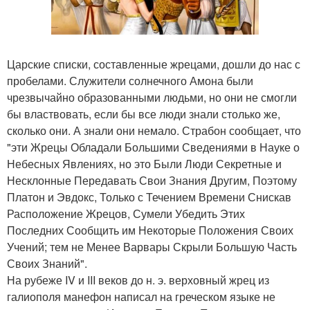
Царские списки, составленные жрецами, дошли до нас с
пробелами. Служители солнечного Амона были
чрезвычайно образованными людьми, но они не смогли
бы властвовать, если бы все люди знали столько же,
сколько они. А знали они немало. Страбон сообщает, что
"эти Жрецы Обладали Большими Сведениями в Науке о
Небесных Явлениях, но это Были Люди Секретные и
Несклонные Передавать Свои Знания Другим, Поэтому
Платон и Эвдокс, Только с Течением Времени Снискав
Расположение Жрецов, Сумели Убедить Этих
Последних Сообщить им Некоторые Положения Своих
Учений; тем не Менее Варвары Скрыли Большую Часть
Своих Знаний".
На рубеже IV и III веков до н. э. верховный жрец из
галиополя манефон написал на греческом языке не