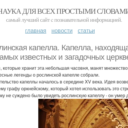
НАУКА ДЛЯ ВСЕХ ПРОСТЫМИ СЛОВАМ
самый лучший сайт c познавательной информацией.
главная
новости
статьи
линская капелла. Капелла, находяща
самых известных и загадочных церк
, которые хранит эта небольшая часовня, манят множество
есные легенды о рослинской капелле собрали.
тельство капеллы началось в середине XV века. Идея возв
ему графу оркнейскому, который хотел использовать это ст
му не суждено было увидеть рослинскую капеллу - он умер д