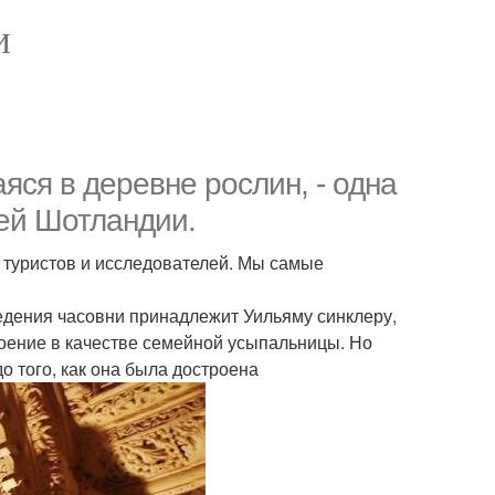
И
яся в деревне рослин, - одна
вей Шотландии.
 туристов и исследователей. Мы самые
едения часовни принадлежит Уильяму синклеру,
роение в качестве семейной усыпальницы. Но
о того, как она была достроена