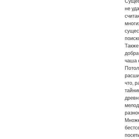
Сущес
не уд
счита
многи
сущес
поиск
Также
добра
чаша 
Потол
расши
что, 
тайни
древн
мелод
разно
Множе
бестс
посет