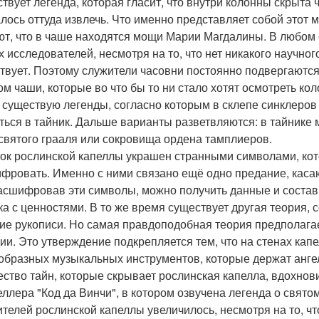
твует легенда, которая гласит, что внутри колонны скрыта 
алось оттуда извлечь. Что именно представляет собой этот 
ют, что в чаше находятся мощи Марии Магдалины. В любом 
х исследователей, несмотря на то, что нет никакого научно
твует. Поэтому служители часовни постоянно подвергаютс
ом чаши, которые во что бы то ни стало хотят осмотреть кол
 существую легенды, согласно которым в склепе синклеров 
ться в тайник. Дальше варианты разветвляются: в тайнике м
святого грааля или сокровища ордена тамплиеров.
ок рослинской капеллы украшен странными символами, кото
фровать. Именно с ними связано ещё одно предание, каса
расшифровав эти символы, можно получить данные и состав
ка с ценностями. В то же время существует другая теория, 
ие рукописи. Но самая правдоподобная теория предполагает
ии. Это утверждение подкрепляется тем, что на стенах ка
образных музыкальных инструментов, которые держат анге
ство тайн, которые скрывает рослинская капелла, вдохнов
еллера "Код да Винчи", в котором озвучена легенда о свят
ителей рослинской капеллы увеличилось, несмотря на то, ч