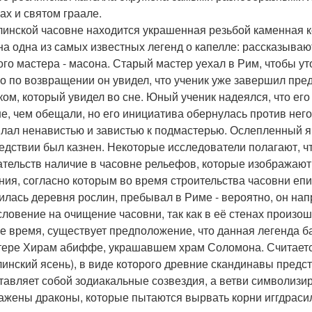
ах и святом граале.
линской часовне находится украшенная резьбой каменная к
на одна из самых известных легенд о капелле: рассказываю
ого мастера - масона. Старый мастер уехал в Рим, чтобы ут
о по возвращении он увидел, что ученик уже завершил пре
ком, который увидел во сне. Юный ученик надеялся, что его
е, чем обещали, но его инициатива обернулась против него
лал ненавистью и завистью к подмастерью. Ослепленный яр
едствии был казнен. Некоторые исследователи полагают, чт
ательств наличие в часовне рельефов, которые изображают 
ния, согласно которым во время строительства часовни епис
илась деревня рослин, пребывал в Риме - вероятно, он нап
словение на очищение часовни, так как в её стенах произош
же время, существует предположение, что данная легенда 
тере Хирам абиффе, украшавшем храм Соломона. Считается,
линский ясень), в виде которого древние скандинавы пред
тавляет собой зодиакальные созвездия, а ветви символизи
ажены драконы, которые пытаются вырвать корни иггдрасил