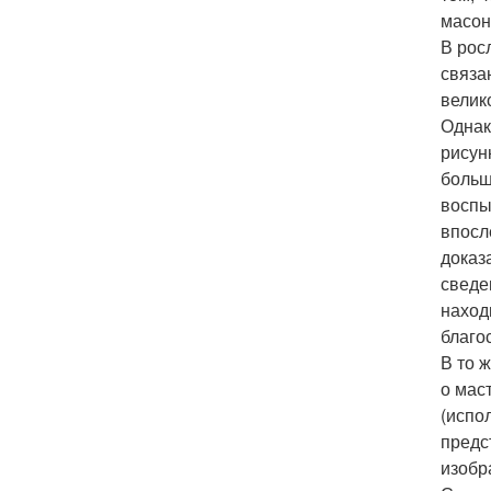
масон
В рос
связа
велик
Однак
рисун
больш
воспы
впосл
доказ
сведе
наход
благо
В то 
о мас
(испо
предс
изобр