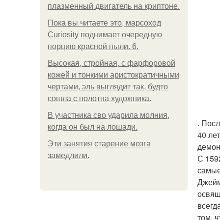
плазменный двигатель на криптоне.
Пока вы читаете это, марсоход
Curiosity поднимает очередную
порцию красной пыли. 6.
Высокая, стройная, с фарфоровой
кожей и тонкими аристократичными
чертами, эль выглядит так, будто
сошла с полотна художника.
В участника сво ударила молния,
. Пос
когда он был на лошади.
40 ле
Эти занятия старение мозга
демон
замедлили.
С 159
самые
Джейм
освящ
всегд
том, 