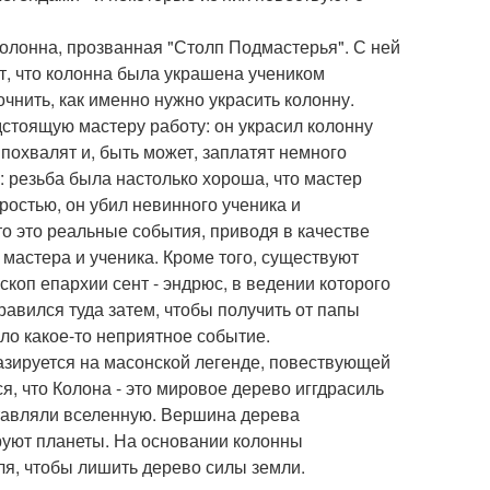
олонна, прозванная "Столп Подмастерья". С ней
т, что колонна была украшена учеником
очнить, как именно нужно украсить колонну.
дстоящую мастеру работу: он украсил колонну
 похвалят и, быть может, заплатят немного
: резьба была настолько хороша, что мастер
остью, он убил невинного ученика и
о это реальные события, приводя в качестве
мастера и ученика. Кроме того, существуют
коп епархии сент - эндрюс, в ведении которого
равился туда затем, чтобы получить от папы
ло какое-то неприятное событие.
базируется на масонской легенде, повествующей
 что Колона - это мировое дерево иггдрасиль
ставляли вселенную. Вершина дерева
руют планеты. На основании колонны
я, чтобы лишить дерево силы земли.