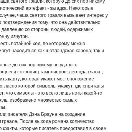
чаша святого грааля, которую до сих пор никому
мистический артефакт - загадка. Некоторые
случае, чаша святого грааля вызывает интерес у
го подтверждения тому, что она действительно
я давлению со стороны людей, одержимых
онну изнутри.
есть потайной ход, по которому можно
огут находиться как шотландская корона, так и
рые до сих пор никому не удалось
ющееся сокровищ тамплиеров: легенда гласит,
ить карту, которая укажет местоположение
согласно которой символы укажут, где спрятаны
, что символы - это всего лишь ноты какой-то
пеллы изображено множество самых
лы.
или писателя Дэна Брауна на создание
ом граале. После выхода романа количество
то факты, которые писатель предоставил в своем