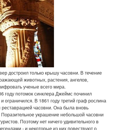
вер достроил только крышу часовни. В течение
ражающей животных, растения, ангелов,
шифровать ученые всего мира.
736 году потомок синклера Джеймс починил
и ограничился. В 1861 году третий граф рослина
я реставрацией часовни. Она была вновь
и. Поразительное украшение небольшой часовни
уристов. Поэтому нет ничего удивительного в
егендами - и некоторые из них повествуют о