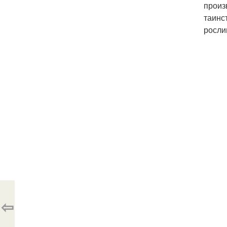
произ
таинс
росли
⇦