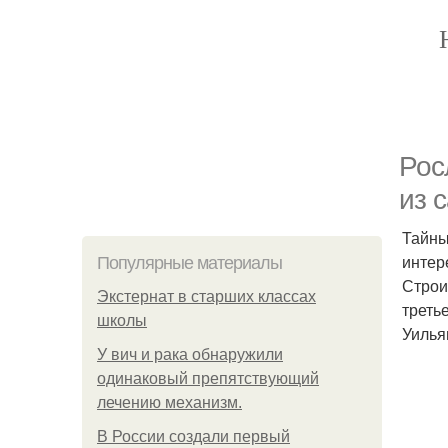
Рос
из 
Тайны
интер
Популярные материалы
Строи
Экстернат в старших классах
треть
школы
Уилья
У вич и рака обнаружили
одинаковый препятствующий
лечению механизм.
В России создали первый