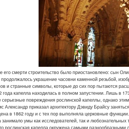
ле его смерти строительство было приостановлено: сын Оли
т продолжалось украшение часовни каменной резьбой, изоб
ов и странные символы, которые до сих пор пытаются рас
2 года капелла находилась в полном запустении. Лишь в 1
 серьезные повреждения рослинской капеллы, однако этим 
с Александр приказал архитектору Дэвиду Брайсу занятьс
ена в 1862 году и с тех пор выполняла церковные функци
а занимало умы как исследователей, так и любознательных т
что рослинская капелла окружена самыми разнообразными л