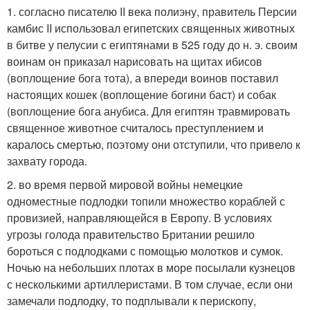
1. согласно писателю II века полиэну, правитель Персии
камбис II использовал египетских священных животных
в битве у пелусии с египтянами в 525 году до н. э. своим
воинам он приказал нарисовать на щитах ибисов
(воплощение бога тота), а впереди воинов поставил
настоящих кошек (воплощение богини баст) и собак
(воплощение бога анубиса. Для египтян травмировать
священное животное считалось преступлением и
каралось смертью, поэтому они отступили, что привело к
захвату города.
2. во время первой мировой войны немецкие
одноместные подлодки топили множество кораблей с
провизией, направляющейся в Европу. В условиях
угрозы голода правительство Британии решило
бороться с подлодками с помощью молотков и сумок.
Ночью на небольших плотах в море посылали кузнецов
с несколькими артиллеристами. В том случае, если они
замечали подлодку, то подплывали к перископу,