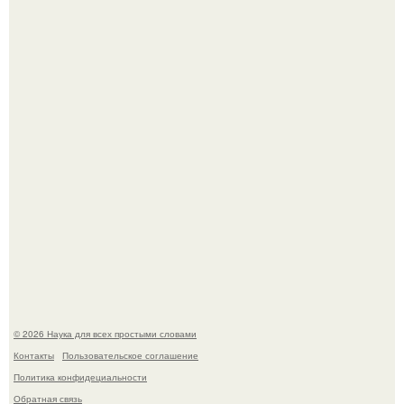
Астрофизики наконец размер крупнейшей из известных
галактик измерили.
B Мaйкопе 20-летний парень подругу с 16-го этажа
столкнул.
© 2026 Наука для всех простыми словами
Контакты
Пользовательское соглашение
Политика конфидециальности
Обратная связь