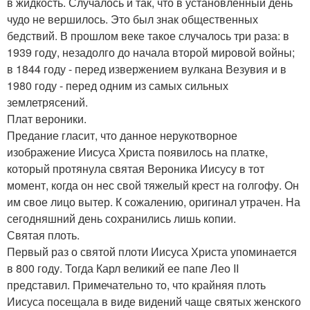
в жидкость. Случалось и так, что в установленный день
чудо не вершилось. Это был знак общественных
бедствий. В прошлом веке такое случалось три раза: в
1939 году, незадолго до начала второй мировой войны;
в 1844 году - перед извержением вулкана Везувия и в
1980 году - перед одним из самых сильных
землетрясений.
Плат вероники.
Предание гласит, что данное нерукотворное
изображение Иисуса Христа появилось на платке,
который протянула святая Вероника Иисусу в тот
момент, когда он нес свой тяжелый крест на голгофу. Он
им свое лицо вытер. К сожалению, оригинал утрачен. На
сегодняшний день сохранились лишь копии.
Святая плоть.
Первый раз о святой плоти Иисуса Христа упоминается
в 800 году. Тогда Карл великий ее папе Лео II
представил. Примечательно то, что крайняя плоть
Иисуса посещала в виде видений чаще святых женского