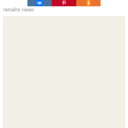
Читайте также
Нажип Валитов. Профессор нажип валитов
существование бога доказал.
Эти занятия старение мозга замедлили.