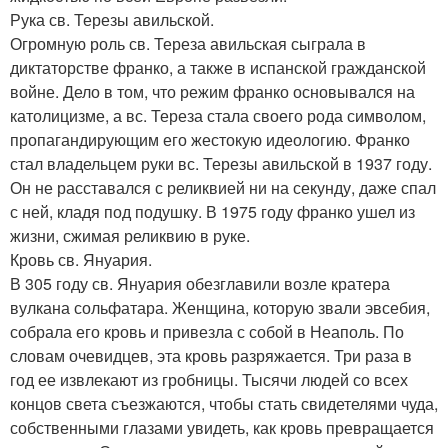
Рука св. Терезы авильской.
Огромную роль св. Тереза авильская сыграла в
диктаторстве франко, а также в испанской гражданской
войне. Дело в том, что режим франко основывался на
католицизме, а вс. Тереза стала своего рода символом,
пропагандирующим его жестокую идеологию. Франко
стал владельцем руки вс. Терезы авильской в 1937 году.
Он не расставался с реликвией ни на секунду, даже спал
с ней, кладя под подушку. В 1975 году франко ушел из
жизни, сжимая реликвию в руке.
Кровь св. Януария.
В 305 году св. Януария обезглавили возле кратера
вулкана сольфатара. Женщина, которую звали эвсебия,
собрала его кровь и привезла с собой в Неаполь. По
словам очевидцев, эта кровь разряжается. Три раза в
год ее извлекают из гробницы. Тысячи людей со всех
концов света съезжаются, чтобы стать свидетелями чуда,
собственными глазами увидеть, как кровь превращается