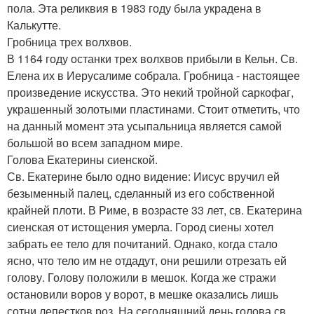
пола. Эта реликвия в 1983 году была украдена в
Калькутте.
Гробница трех волхвов.
В 1164 году останки трех волхвов прибыли в Кельн. Св.
Елена их в Иерусалиме собрала. Гробница - настоящее
произведение искусства. Это некий тройной саркофаг,
украшенный золотыми пластинами. Стоит отметить, что
на данный момент эта усыпальница является самой
большой во всем западном мире.
Голова Екатерины сиенской.
Св. Екатерине было одно видение: Иисус вручил ей
безыменный палец, сделанный из его собственной
крайней плоти. В Риме, в возрасте 33 лет, св. Екатерина
сиенская от истощения умерла. Город сиены хотел
забрать ее тело для почитаний. Однако, когда стало
ясно, что тело им не отдадут, они решили отрезать ей
голову. Голову положили в мешок. Когда же стражи
остановили воров у ворот, в мешке оказались лишь
сотни лепестков роз. На сегодняшний день голова св.