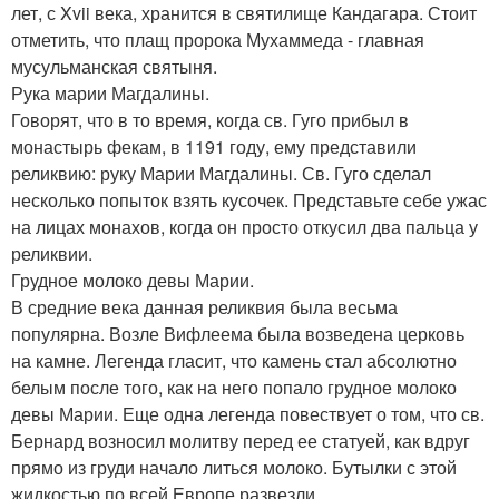
лет, с Xvii века, хранится в святилище Кандагара. Стоит
отметить, что плащ пророка Мухаммеда - главная
мусульманская святыня.
Рука марии Магдалины.
Говорят, что в то время, когда св. Гуго прибыл в
монастырь фекам, в 1191 году, ему представили
реликвию: руку Марии Магдалины. Св. Гуго сделал
несколько попыток взять кусочек. Представьте себе ужас
на лицах монахов, когда он просто откусил два пальца у
реликвии.
Грудное молоко девы Марии.
В средние века данная реликвия была весьма
популярна. Возле Вифлеема была возведена церковь
на камне. Легенда гласит, что камень стал абсолютно
белым после того, как на него попало грудное молоко
девы Марии. Еще одна легенда повествует о том, что св.
Бернард возносил молитву перед ее статуей, как вдруг
прямо из груди начало литься молоко. Бутылки с этой
жидкостью по всей Европе развезли.