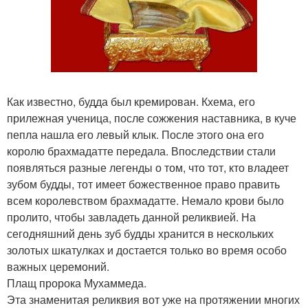
Как известно, будда был кремирован. Кхема, его
прилежная ученица, после сожжения наставника, в куче
пепла нашла его левый клык. После этого она его
королю брахмадатте передала. Впоследствии стали
появляться разные легенды о том, что тот, кто владеет
зубом будды, тот имеет божественное право править
всем королевством брахмадатте. Немало крови было
пролито, чтобы завладеть данной реликвией. На
сегодняшний день зуб будды хранится в нескольких
золотых шкатулках и достается только во время особо
важных церемоний.
Плащ пророка Мухаммеда.
Эта знаменитая реликвия вот уже на протяжении многих