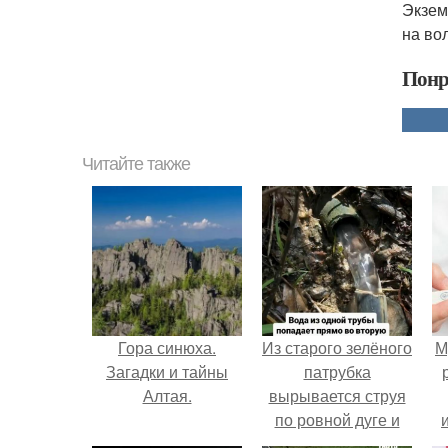
Экзем
на во
Понр
Читайте также
Гора синюха.
Из старого зелёного
М
Загадки и тайны
патрубка
Алтая.
вырывается струя
по ровной дуге и
точно попадает в