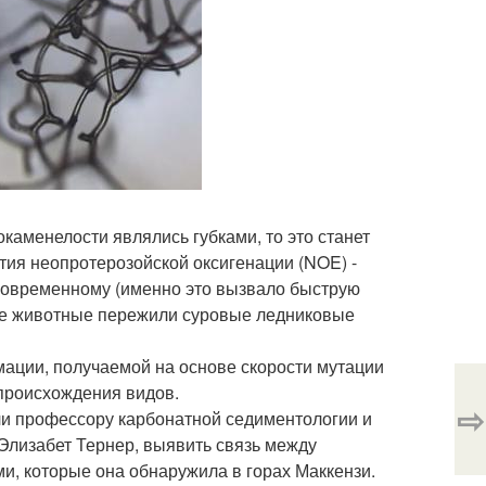
окаменелости являлись губками, то это станет
ия неопротерозойской оксигенации (NOE) -
современному (именно это вызвало быструю
ие животные пережили суровые ледниковые
мации, получаемой на основе скорости мутации
 происхождения видов.
⇨
ли профессору карбонатной седиментологии и
Элизабет Тернер, выявить связь между
и, которые она обнаружила в горах Маккензи.