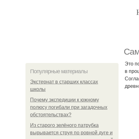
Сам
Это п
в про
Популярные материалы
Согла
Экстернат в старших классах
древн
школы
Почему экспедиции к южному
полюсу погибали при загадочных
обстоятельствах?
Из старого зелёного патрубка
вырывается струя по ровной дуге и