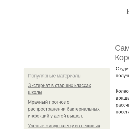
Сам
Кор
Студи
получ
Популярные материалы
Экстернат в старших классах
Колес
школы
враща
Мрачный прогноз о
рассч
распространении бактериальных
посет
инфекций у детей вышел.
Учёные живую клетку из неживых