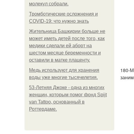
молекул собрали.
Тромботические осложнения и
COVID-19: что нужно знать
Жительница Башкирии больше не
может иметь детей после того, как
медики сделали ей аборт на
шестом месяце беременности и
оставили в матке плаценту.
180-М
Медь используют для хранения
заним
воды уже многие тысячелетия.
53-Летняя Джоке - одна из многих
женщин, которым помог фонд Spijt
van Tattoo, основанный в
Роттердаме.