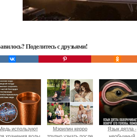
авилось? Поделитесь с друзьями!
Медь используют
Мэрилин керро
Язык дятла -
ля хранения воды
трудно узнать после
необычный