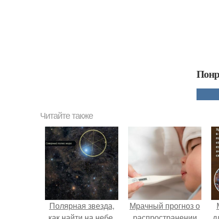
Понр
Читайте также
Полярная звезда,
Мрачный прогноз о
как найти на небе.
распространении
д