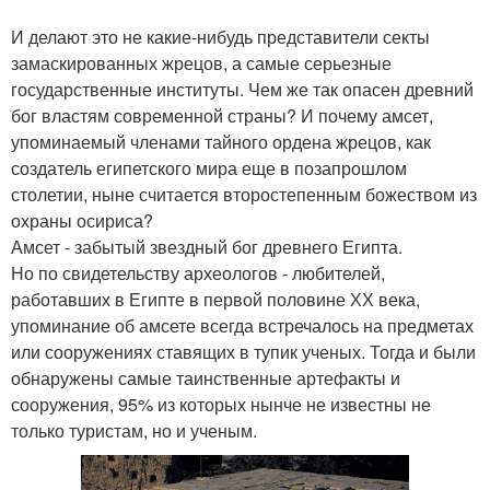
И делают это не какие-нибудь представители секты
замаскированных жрецов, а самые серьезные
государственные институты. Чем же так опасен древний
бог властям современной страны? И почему амсет,
упоминаемый членами тайного ордена жрецов, как
создатель египетского мира еще в позапрошлом
столетии, ныне считается второстепенным божеством из
охраны осириса?
Амсет - забытый звездный бог древнего Египта.
Но по свидетельству археологов - любителей,
работавших в Египте в первой половине ХХ века,
упоминание об амсете всегда встречалось на предметах
или сооружениях ставящих в тупик ученых. Тогда и были
обнаружены самые таинственные артефакты и
сооружения, 95% из которых нынче не известны не
только туристам, но и ученым.