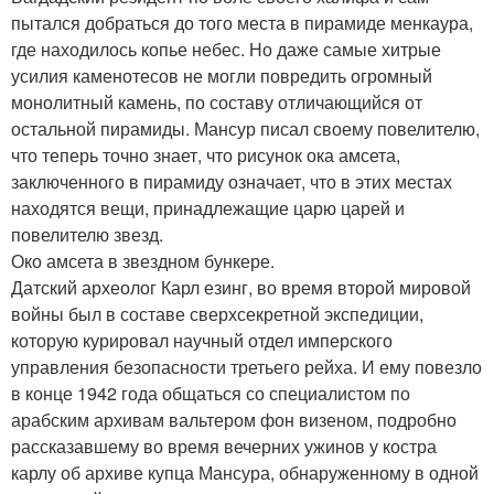
пытался добраться до того места в пирамиде менкаура,
где находилось копье небес. Но даже самые хитрые
усилия каменотесов не могли повредить огромный
монолитный камень, по составу отличающийся от
остальной пирамиды. Мансур писал своему повелителю,
что теперь точно знает, что рисунок ока амсета,
заключенного в пирамиду означает, что в этих местах
находятся вещи, принадлежащие царю царей и
повелителю звезд.
Око амсета в звездном бункере.
Датский археолог Карл езинг, во время второй мировой
войны был в составе сверхсекретной экспедиции,
которую курировал научный отдел имперского
управления безопасности третьего рейха. И ему повезло
в конце 1942 года общаться со специалистом по
арабским архивам вальтером фон визеном, подробно
рассказавшему во время вечерних ужинов у костра
карлу об архиве купца Мансура, обнаруженному в одной