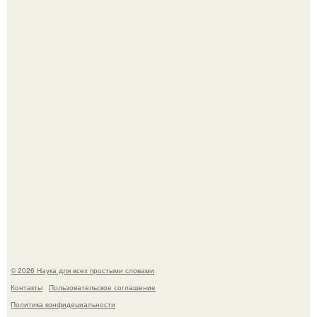
Эти занятия старение мозга замедлили.
У вич и рака обнаружили одинаковый препятствующий
лечению механизм.
© 2026 Наука для всех простыми словами
Контакты
Пользовательское соглашение
Политика конфидециальности