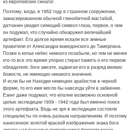
из европейских синагог.
Поэтому, когда, в 1952 году в странном сооружении,
замаскированном обычной глинобитной мастабой,
датчанин увидел сияющий символ глаза, первое, о чем
он подумал, что случайно обнаружил величайший
артефакт. Его долгое время искали все земные
правители от Александра македонского до Тамерлана.
Позже о копье небес немного позабыли, но тем не менее
кто-то все это время упорно стирал память о его первом
обладателе, боге амсете, задвигая его в разряд мелких
божеств, не имеющих никакого значения.
И если бы не Находки немецких арабистов в черной
форме, то его имя могло бы навсегда уйти в забвение.
Езинг даже подумал, что вполне возможно основной
целью экспедиции 1939 - 1942 года был именно поиск
этого артефакта. Ведь не зря в экспедиции состояли
специалисты по очень разным направлениям. И поэтому
нанесенное золотой краской изображение знака бога
амсета над внезапно появившемся боковом входе