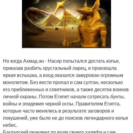
Но когда Ахмад ан - Насир попытался достать копье,
приказав разбить хрустальный ларец, и произошла
яркая вспышка, а вход оказался замурован огромным
монолитом. Без вести пропал и сам султан, несколько
его приближенных и советников, а также десяток воинов
личной охраны. Потом Египет начали сотрясать бунты,
войны и эпидемия черной оспы. Правителям Египта,
которые часто менялись в результате заговоров и
покушений, уже было не до поисков легендарного копья
небес.
Багдадский резидент по воле своего халифа и сам