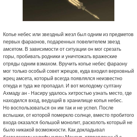
Копье небес или звездный жезл был одним из предметов
первых фараонов, подаренных повелителем звезд
амсетом. В зависимости от ситуации он мог срезать
горы, пробивать родники и уничтожать вражеские
отряды одним взмахом. Вручить копье небес фараону
мог только особый совет жрецов, куда входил верховный
жрец амсета, который всегда появлялся неизвестно
откуда и туда же пропадал. И вот молодому султану
Ахмаду ан - Насиру удалось хитростью узнать место, где
находился вход, ведущий в хранилище копья небес.
Но воспользоваться он им так и не успел. После
вспышки, от которой померкло солнце, вместо пробитого
входа оказался большой монолит, расколоть который не
было никакой возможности. Как докладывал
багдадскому халифу купец Мансур, отправленный с