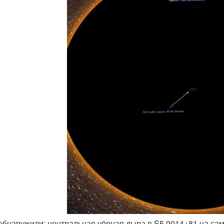
 обнаружили: центральная чёрная дыра в S5 0014+81 на сам