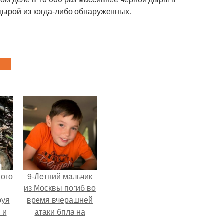
дырой из когда-либо обнаруженных.
ного
9-Лeтний мaльчик
из Москвы погиб во
руя
время вчерашней
 и
атаки бпла на