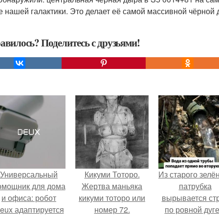
е нашей галактики. Это делает её самой массивной чёрной 
авилось? Поделитесь с друзьями!
Универсальный
Кикуми Тоторо.
Из старого зелё
омощник для дома
Жертва маньяка
патрубка
и офиса: робот
кикуми тоторо или
вырывается ст
eux адаптируется
номер 72.
по ровной дуге