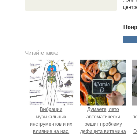
центр
Понр
Читайте также
Вибрации
Думаете, лето
музыкальных
автоматически
п
инструментов и их
решит проблему
влияние на нас.
дефицита витамина
D