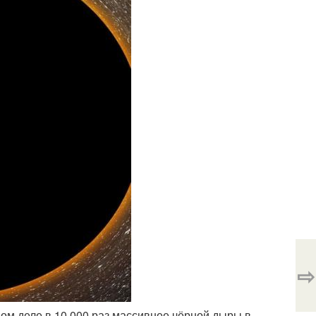
⇨
ом деле в 10 000 раз массивнее чёрной дыры в