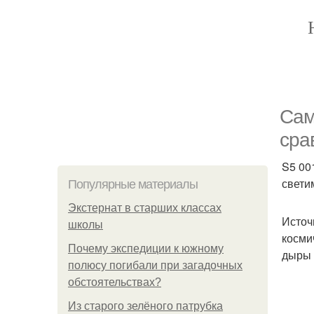
Сам
сра
S5 00
свети
Популярные материалы
Экстернат в старших классах
Источ
школы
косми
Почему экспедиции к южному
дыры
полюсу погибали при загадочных
обстоятельствах?
Из старого зелёного патрубка