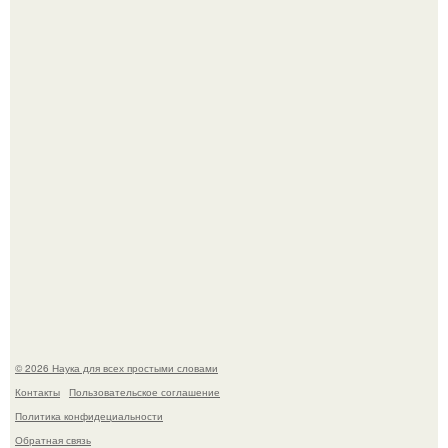
То, что татуировки влияют на иммунную систему, в
медицине долгое время рассматривалось лишь как
гипотеза.
53-Летняя Джоке - одна из многих женщин, которым
помог фонд Spijt van Tattoo, основанный в Роттердаме.
© 2026 Наука для всех простыми словами
Контакты
Пользовательское соглашение
Политика конфидециальности
Обратная связь