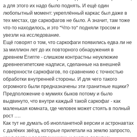
а для этого их надо было поднять. И ещё один
любопытный момент: укреплённый каркас был даже в
тех местах, где саркофагов не было. А значит, там тоже
что-то находилось, и это "Что-то" подняли тросом и
увезли на исследование.
Ещё говорят о том, что саркофаги появились едва ли не
за миллион лет до их повторного обнаружения в
древнем Египте - слишком контрастны неуклюжие
древнеегипетские надписи, сделанные на внешней
поверхности саркофагов, по сравнению с точностью
обработки внутренней стороны. И для чего такого
огромного были предназначены эти гранитные ящики?
Предположение о мумиях быков потому и было
выдвинуто, что внутри каждый такой саркофаг - как
маленькая комната, где человек может стоять в полный
рост ….
Как тут не думать об инопланетной версии и астронавтах
с далёких звёзд, которые прилетали на землю запросто,