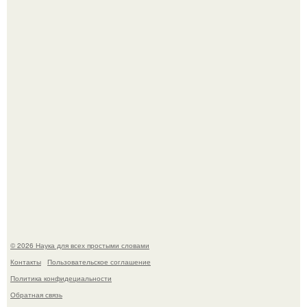
из дела, и советовался с Chatgpt, как их потратить.
Пока зрители восхищались эффектной картинкой,
создатели фильма фактически построили одну из самых
точных визуальных моделей чёрной дыры.
© 2026 Наука для всех простыми словами
Контакты
Пользовательское соглашение
Политика конфидециальности
Обратная связь