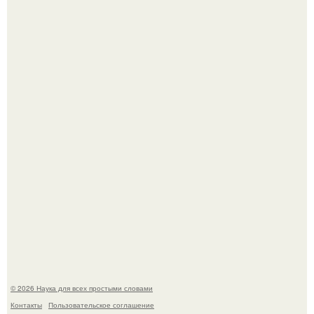
Физики существование глюбола - новой формы материи
подтвердили.
У вич и рака обнаружили одинаковый препятствующий
лечению механизм.
© 2026 Наука для всех простыми словами
Контакты
Пользовательское соглашение