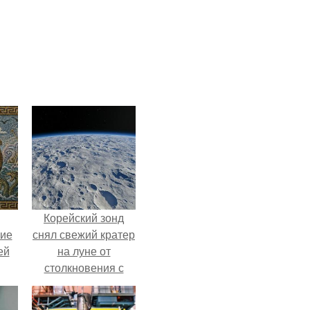
Корейский зонд
кие
снял свежий кратер
ей
на луне от
столкновения с
.
обломком Falcon 9.