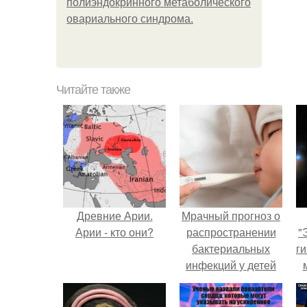
полиэндокринного метаболического
овариального синдрома.
Читайте также
Древние Арии.
Мрачный прогноз о
Арии - кто они?
распространении
"
бактериальных
ги
инфекций у детей
вышел.