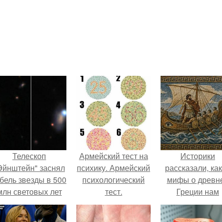
Телескоп
Армейский тест на
Историки
Эйнштейн" заснял
психику. Армейский
рассказали, ка
бель звезды в 500
психологический
мифы о древн
млн световых лет
тест.
Греции нам
от земли.
навязало кино