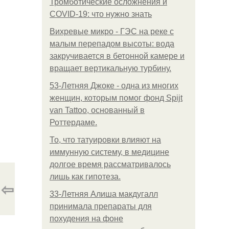
Тромботические осложнения и
COVID-19: что нужно знать
Вихревые микро - ГЭС на реке с
малым перепадом высоты: вода
закручивается в бетонной камере и
вращает вертикальную турбину.
53-Летняя Джоке - одна из многих
женщин, которым помог фонд Spijt
van Tattoo, основанный в
Роттердаме.
То, что татуировки влияют на
иммунную систему, в медицине
долгое время рассматривалось
лишь как гипотеза.
⇦
33-Летняя Алиша макдугалл
принимала препараты для
похудения на фоне