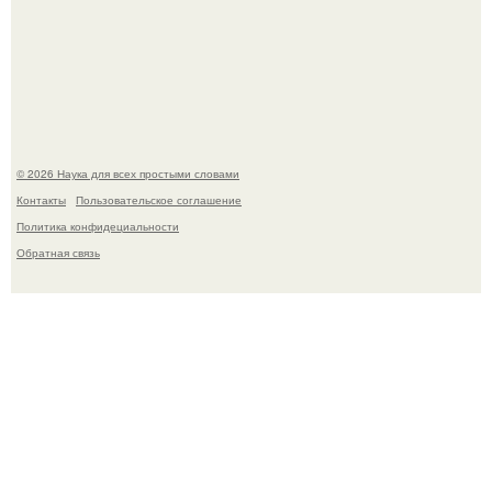
Медь используют для хранения воды уже многие
тысячелетия.
© 2026 Наука для всех простыми словами
Контакты
Пользовательское соглашение
Политика конфидециальности
Обратная связь