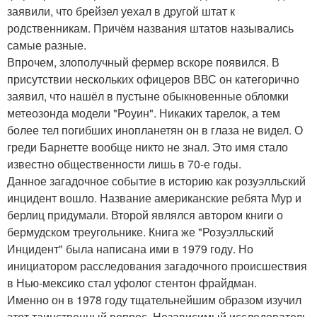
заявили, что брейзел уехал в другой штат к
родственникам. Причём названия штатов назывались
самые разные.
Впрочем, злополучный фермер вскоре появился. В
присутствии нескольких офицеров ВВС он категорично
заявил, что нашёл в пустыне обыкновенные обломки
метеозонда модели "Роуин". Никаких тарелок, а тем
более тел погибших инопланетян он в глаза не видел. О
греди Барнетте вообще никто не знал. Это имя стало
известно общественности лишь в 70-е годы.
Данное загадочное событие в историю как розуэлльский
инцидент вошло. Название американские ребята Мур и
берлиц придумали. Второй являлся автором книги о
бермудском треугольнике. Книга же "Розуэлльский
Инцидент" была написана ими в 1979 году. Но
инициатором расследования загадочного происшествия
в Нью-мексико стал уфолог стентон фрайдман.
Именно он в 1978 году тщательнейшим образом изучил
этот таинственный вопрос. Независимый исследователь