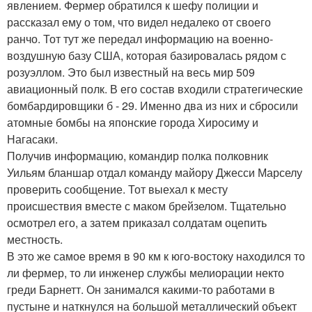
явлением. Фермер обратился к шефу полиции и
рассказал ему о том, что видел недалеко от своего
ранчо. Тот тут же передал информацию на военно-
воздушную базу США, которая базировалась рядом с
розуэллом. Это был известный на весь мир 509
авиационный полк. В его состав входили стратегические
бомбардировщики б - 29. Именно два из них и сбросили
атомные бомбы на японские города Хиросиму и
Нагасаки.
Получив информацию, командир полка полковник
Уильям бланшар отдал команду майору Джесси Марселу
проверить сообщение. Тот выехал к месту
происшествия вместе с маком брейзелом. Тщательно
осмотрел его, а затем приказал солдатам оцепить
местность.
В это же самое время в 90 км к юго-востоку находился то
ли фермер, то ли инженер службы мелиорации некто
греди Барнетт. Он занимался какими-то работами в
пустыне и наткнулся на большой металлический объект