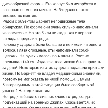
дискообразной формы. Его корпус был искорёжен и
разорван во многих местах. Наблюдалось также
множество вмятин.
Рядом с объектом Барнетт неподвижные тела
обнаружил. По форме они очень сильно напоминали
человеческие. Но это были не люди, как с первого
взгляда определил греди.
Головы у существ были большие и не имели ни одного
волоса. Глаза огромные, рты напоминали собой
щелочки. На руках имелось по 4 пальца. Рост не
превышал 140 см. Издалека тела можно было принять
за детей. Некоторые из этих существ подавали признаки
жизни. Но Барнетт не владел медицинскими знаниями,
поэтому не мог оказать никакой помощи. Самым
благоразумным в этой ситуации было сообщить об
ужасной Находке властям.
Но греди избавил от лишних хлопот отряд солдат,
подъехавший на военных джипах. Оказывается, их
вызвал пилот. Он пролетал над пустыней и заметил