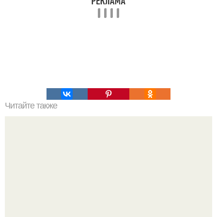
Читайте также
Это невероятное фото было сделано в чернобыле 24
апреля 1997 года.