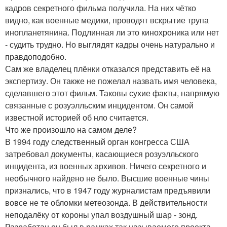
кадров секретного фильма получила. На них чётко
видно, как военные медики, проводят вскрытие трупа
инопланетянина. Подлинная ли это кинохроника или нет
- судить трудно. Но выглядят кадры очень натурально и
правдоподобно.
Сам же владелец плёнки отказался представить её на
экспертизу. Он также не пожелал назвать имя человека,
сделавшего этот фильм. Таковы сухие факты, напрямую
связанные с розуэлльским инцидентом. Он самой
известной историей об нло считается.
Что же произошло на самом деле?
В 1994 году следственный орган конгресса США
затребовал документы, касающиеся розуэлльского
инцидента, из военных архивов. Ничего секретного и
необычного найдено не было. Высшие военные чины
признались, что в 1947 году журналистам предъявили
вовсе не те обломки метеозонда. В действительности
неподалёку от короны упал воздушный шар - зонд.
Разработан он был в рамках так называемого проекта