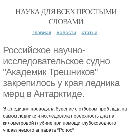
НАУКА ДЛЯ ВСЕХ ПРОСТЫМИ
СЛОВАМИ
главная
новости
статьи
Российское научно-
исследовательское судно
"Академик Трешников"
закрепилось у края ледника
мерц в Антарктиде.
Экспедиция проводила бурение с отбором проб льда на
самом леднике и исследовала поверхность дна на
километровой глубине при помощи глубоководного
управляемого аппарата "Ропос"