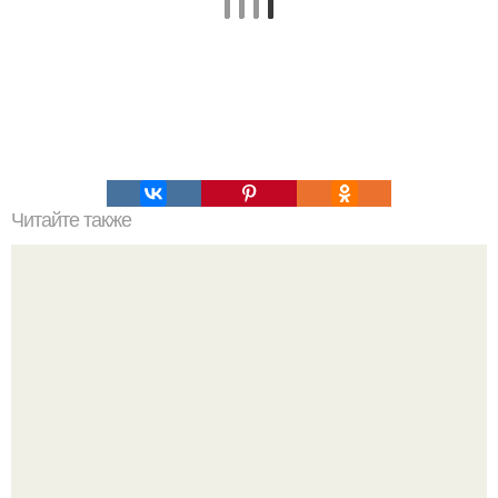
Читайте также
Алексей Ананенко Валерий Беспалов и Борис Баранов.
Забытые герои. Чернобыльские дайверы.