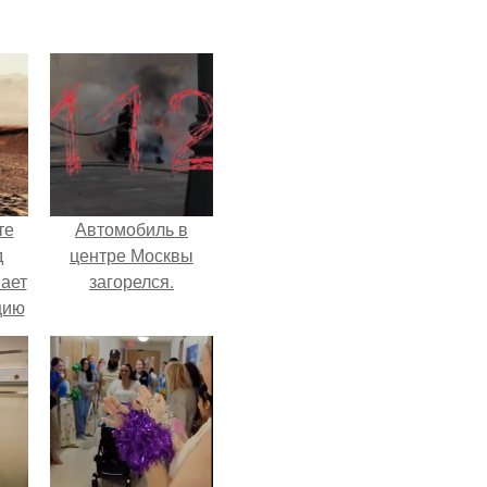
те
Автомобиль в
д
центре Москвы
мает
загорелся.
цию
6.