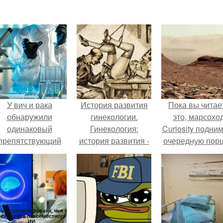
У вич и рака
История развития
Пока вы читае
обнаружили
гинекологии.
это, марсохо
одинаковый
Гинекология:
Curiosity подни
препятствующий
история развития -
очередную пор
ечению механизм.
средние века.
красной пыли. 