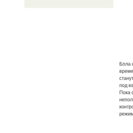
Бпла 
време
стану
под к
Пока 
непол
контр
режим