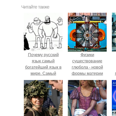
Читайте также
Почему русский
Физики
язык самый
существование
богатейший язык в
глюбола - новой
мире. Самый
формы материи
лучший и самый
подтвердили.
л
богатый язык в
мире.