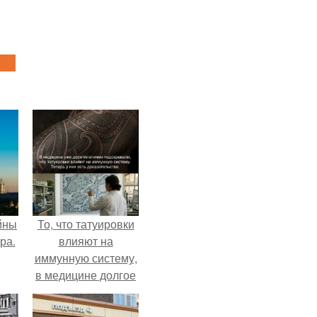
йны
То, что татуировки
ра.
влияют на
иммунную систему,
в медицине долгое
время
рассматривалось