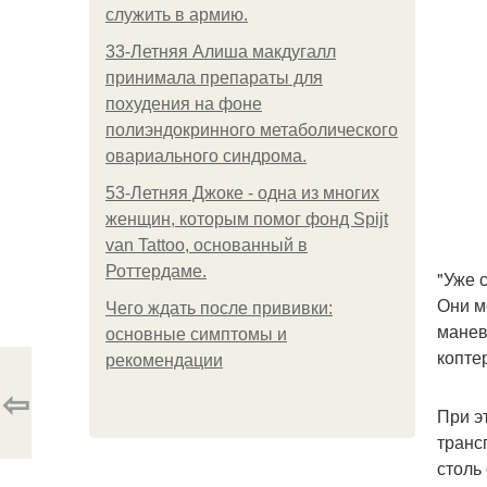
служить в армию.
33-Летняя Алиша макдугалл
принимала препараты для
похудения на фоне
полиэндокринного метаболического
овариального синдрома.
53-Летняя Джоке - одна из многих
женщин, которым помог фонд Spijt
van Tattoo, основанный в
Роттердаме.
"Уже 
Они м
Чего ждать после прививки:
манев
основные симптомы и
копте
рекомендации
⇦
При э
транс
столь