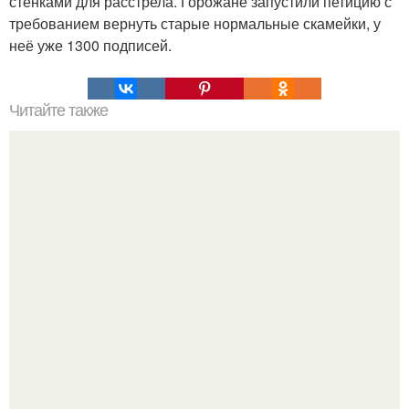
стенками для расстрела. Горожане запустили петицию с
требованием вернуть старые нормальные скамейки, у
неё уже 1300 подписей.
Читайте также
Зоозащитники необычный и даже сюрреалистичный
процесс транспортировки носорогов показали.