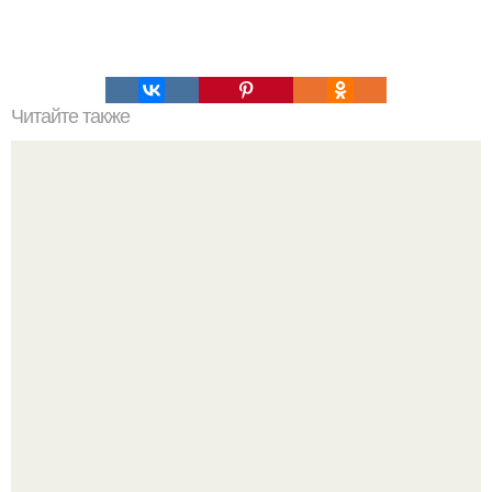
Читайте также
Меняются ли экваториальные координаты звезды в
течение суток. Определение географических координат
по звездам.