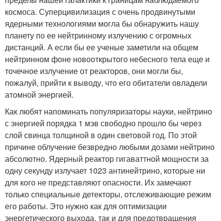
космоса. Суперцивилизация с очень продвинутыми
ядерными технологиями могла бы обнаружить нашу
планету по ее нейтринному излучению с огромных
дистанций. А если бы ее ученые заметили на общем
нейтринном фоне новооткрытого небесного тела еще и
точечное излучение от реакторов, они могли бы,
пожалуй, прийти к выводу, что его обитатели овладели
атомной энергией.
Как любят напоминать популяризаторы науки, нейтрино
с энергией порядка 1 мэв свободно прошло бы через
слой свинца толщиной в один световой год. По этой
причине облучение безвредно любыми дозами нейтрино
абсолютно. Ядерный реактор гигаваттной мощности за
одну секунду излучает 1023 антинейтрино, которые ни
для кого не представляют опасности. Их замечают
только специальные детекторы, отслеживающие режим
его работы. Это нужно как для оптимизации
энергетического выхода, так и для предотвращения