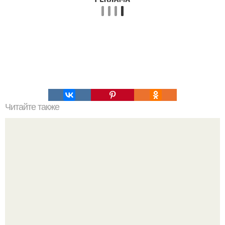
Читайте также
Это невероятное фото было сделано в чернобыле 24
апреля 1997 года.