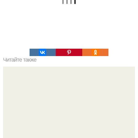
Читайте также
Это невероятное фото было сделано в чернобыле 24
апреля 1997 года.