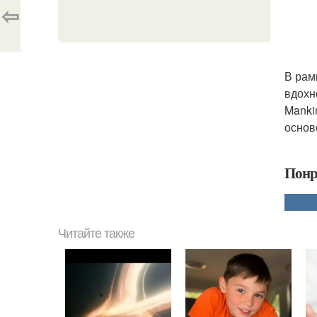
⇦
В рам
вдохн
Manki
основ
Понр
Читайте также