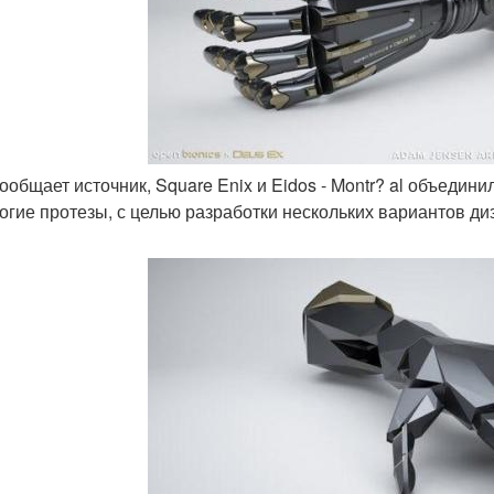
 сообщает источник, Square Enix и Eidos - Montr? al объеди
огие протезы, с целью разработки нескольких вариантов диз