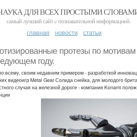
НАУКА ДЛЯ ВСЕХ ПРОСТЫМИ СЛОВАМ
самый лучший сайт c познавательной информацией.
главная
новости
статьи
отизированные протезы по мотивам 
ледующем году.
по всему, своим недавним примером - разработкой инноваци
ких видеоигр Metal Gear Солида снейка, для молодого брита
стного случая на железной дороге - компания Konami поло
нции