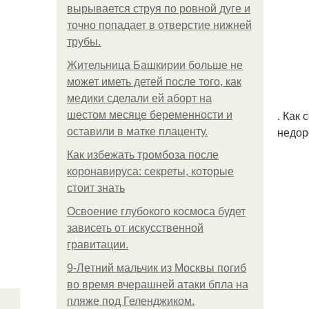
вырывается струя по ровной дуге и
точно попадает в отверстие нижней
трубы.
Жительница Башкирии больше не
может иметь детей после того, как
медики сделали ей аборт на
. Как
шестом месяце беременности и
недор
оставили в матке плаценту.
Как избежать тромбоза после
коронавируса: секреты, которые
стоит знать
Освоение глубокого космоса будет
зависеть от искусственной
гравитации.
9-Лeтний мaльчик из Москвы погиб
во время вчерашней атаки бпла на
пляже под Геленджиком.