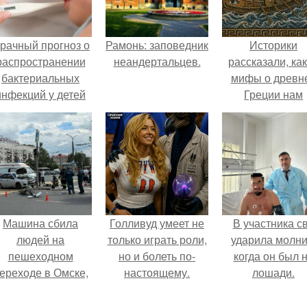
рачный прогноз о
Рамонь: заповедник
Историки
распространении
неандертальцев.
рассказали, ка
бактериальных
мифы о древн
инфекций у детей
Греции нам
вышел.
навязало кино
Машина сбила
Голливуд умеет не
В участника с
людей на
только играть роли,
ударила молни
пешеходном
но и болеть по-
когда он был 
ереходе в Омске,
настоящему.
лошади.
пострадали 8
человек.