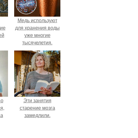
Медь используют
кие
для хранения воды
ей
уже многие
тысячелетия.
.
во
Эти занятия
я,
старение мозга
на
замедлили.