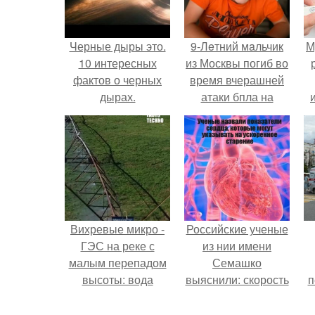
Черные дыры это.
9-Лeтний мaльчик
М
10 интересных
из Москвы погиб во
фактов о черных
время вчерашней
дырах.
атаки бпла на
пляже под
Геленджиком.
Вихревые микро -
Российские ученые
ГЭС на реке с
из нии имени
малым перепадом
Семашко
высоты: вода
выяснили: скорость
п
закручивается в
старения напрямую
бетонной камере и
зависит от