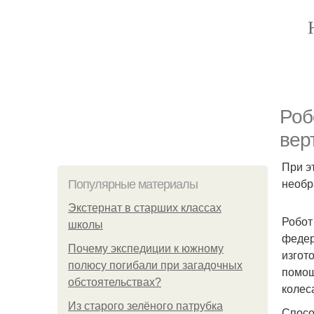
Роб
вер
При э
необр
Популярные материалы
Экстернат в старших классах
Робот
школы
федера
Почему экспедиции к южному
изгот
полюсу погибали при загадочных
помощ
обстоятельствах?
колес
Из старого зелёного патрубка
Спосо