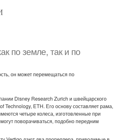
И
ак по земле, так и по
ость, он может перемещаться по
пании Disney Research Zurich и швейцарского
 of Technology, ETH. Его основу составляет рама,
 имеются четыре колеса, изготовленные при
 могут поворачиваться, подобно передним
у Vertigo дают два пропеллера, приводимые в