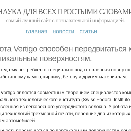
НАУКА ДЛЯ ВСЕХ ПРОСТЫМИ СЛОВАМ
самый лучший сайт c познавательной информацией.
главная
новости
статьи
ота Vertigo способен передвигаться к
тикальным поверхностям.
том, ему не требуется специально подготовленная поверхн
аботанному камню, кирпичу, бетону и другим материалам.
 Vertigo является совместным творением специалистов ком
льного технологического института (Swiss Federal Institute
овленная из легковесного углеродистого волокна. У робота
и технологий трехмерной печати, передние два из которых
ам автомобилей.
бность перемещаться по вертикальным поверхностям робот