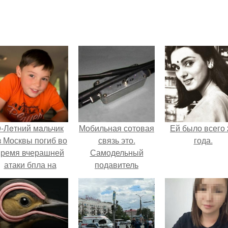
9-Лeтний мaльчик
Мобильная сотовая
Ей было всего 
з Москвы погиб во
связь это.
года.
время вчерашней
Самодельный
атаки бпла на
подавитель
пляже под
мобильной свзяи.
Геленджиком.