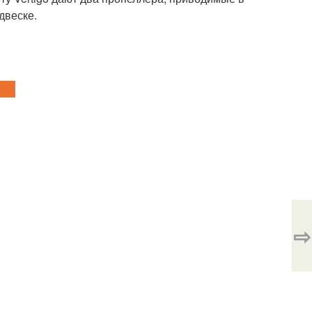
двеске.
⇨