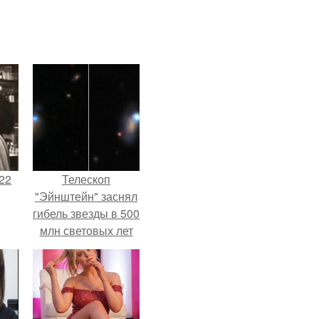
22
Телескоп
"Эйнштейн" заснял
гибель звезды в 500
млн световых лет
от земли.