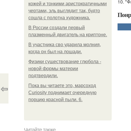
10. "
кожей и тонкими аристократичными
чертами, эль выглядит так, будто
Понр
сошла с полотна художника.
В России создали первый
плазменный двигатель на криптоне.
В участника сво ударила молния,
когда он был на лошади.
Физики существование глюбола -
новой формы материи
подтвердили.
⇦
Пока вы читаете это, марсоход
Curiosity поднимает очередную
порцию красной пыли. 6.
Читайте также