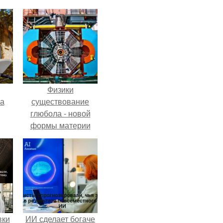
Физики
га
существование
глюбола - новой
формы материи
подтвердили.
вки
ИИ сделает богаче