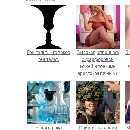
Гештальт. Что такое
Высокая, стройная,
В
гештальт.
с фарфоровой
кожей и тонкими
в
аристократичными
чертами, эль
выглядит так, будто
сошла с полотна
художника.
У вич и рака
Принцесса дании
M