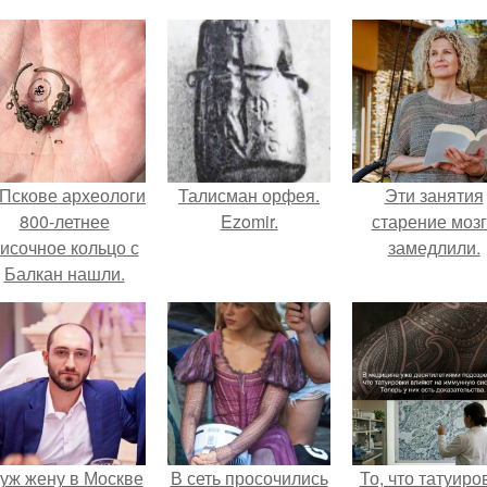
 Пскове археологи
Талисман орфея.
Эти занятия
800-летнее
Ezomir.
старение моз
исочное кольцо с
замедлили.
Балкан нашли.
уж жену в Москве
В сеть просочились
То, что татуиро