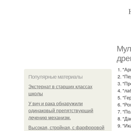
Мул
дре
1. "А
2. "П
Популярные материалы
3. "П
Экстернат в старших классах
4. "л
школы
5. "Г
У вич и рака обнаружили
6. "Р
одинаковый препятствующий
7. "П
лечению механизм.
8. "Д
9. "И
Высокая, стройная, с фарфоровой