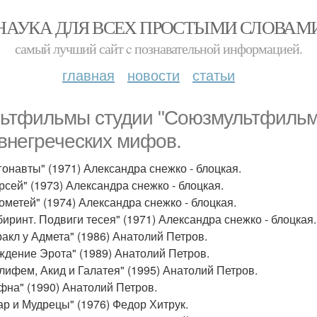
НАУКА ДЛЯ ВСЕХ ПРОСТЫМИ СЛОВАМ
самый лучший сайт c познавательной информацией.
главная
новости
статьи
ьтфильмы студии "Союзмультфильм"
внегреческих мифов.
ргонавты" (1971) Александра снежко - блоцкая.
ерсей" (1973) Александра снежко - блоцкая.
рометей" (1974) Александра снежко - блоцкая.
абиринт. Подвиги тесея" (1971) Александра снежко - блоцкая.
еракл у Адмета" (1986) Анатолий Петров.
ождение Эрота" (1989) Анатолий Петров.
олифем, Акид и Галатея" (1995) Анатолий Петров.
афна" (1990) Анатолий Петров.
кар и Мудрецы" (1976) Федор Хитрук.