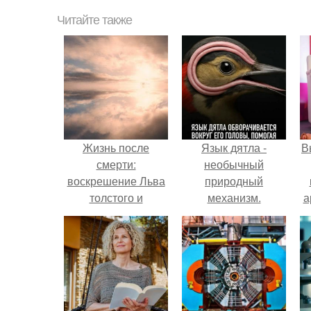
Читайте также
Жизнь после
Язык дятла -
В
смерти:
необычный
воскрешение Льва
природный
толстого и
механизм.
а
Зигмунда Фрейда.
в