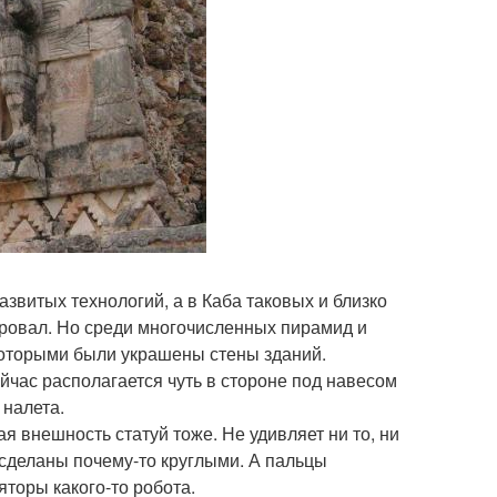
звитых технологий, а в Каба таковых и близко
аровал. Но среди многочисленных пирамид и
 которыми были украшены стены зданий.
сейчас располагается чуть в стороне под навесом
 налета.
я внешность статуй тоже. Не удивляет ни то, ни
к сделаны почему-то круглыми. А пальцы
торы какого-то робота.