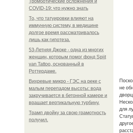
Тромботические осложнения и
COVID-19: что нужно знать
То, что татуировки влияют на
иммунную систему, в медицине
долгое время рассматривалось
лишь как гипотеза.
53-Летняя Джоке - одна из многих
женщин, которым помог фонд Spijt
van Tattoo, основанный в
Роттердаме.
Поско
Вихревые микро - ГЭС на реке с
не об
малым перепадом высоты: вода
дворц
закручивается в бетонной камере и
Неско
вращает вертикальную турбину.
для л
Трамп двойку за свою грамотность
Стату
получил.
друго
расст