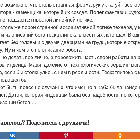
е возможно, что столь странная форма рук у статуй - всего 
птора - каменщика, который их создал. Полет фантазии худ
 не поддаются простой линейной логике.
 столь же порой странной ассоциативной логике технаря, у 
им из описаний бога тескатлипока в местных легендах. В о
тает без головы и с двумя дверцами на груди, которые откр
у. Ну и чем это не описание робота.
 не делать все лично, а переложить часть своей работы на 
 бы индейцы Майя, далекие от технологических вершин, мог
а, если бы столкнулись с ним в реальности. Тескатлипока с
 подошел бы.
ет быть, вовсе не случайно, что именно в Каба была найде
лет. Датой, которая индейцам была без надобности, но кот
изации богов ….
авилось? Поделитесь с друзьями!