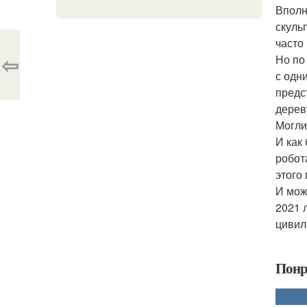
Вполн
скуль
часто
⇦
Но по
с одн
предс
дерев
Могли
И как
робот
этого
И мож
2021 
цивил
Понр