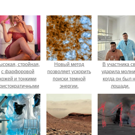
ысокая, стройная,
Новый метод
В участника с
с фарфоровой
позволяет ускорить
ударила молни
кожей и тонкими
поиски темной
когда он был 
ристократичными
энергии.
лошади.
чертами, эль
ыглядит так, будто
сошла с полотна
художника.