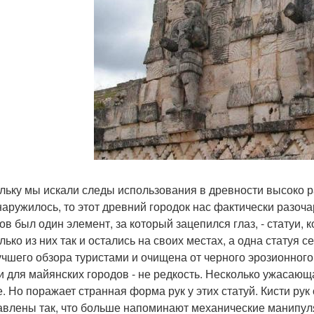
льку мы искали следы использования в древности высоко ра
наружилось, то этот древний городок нас фактически разоч
ов был один элемент, за который зацепился глаз, - статуи,
лько из них так и остались на своих местах, а одна статуя 
учшего обзора туристами и очищена от черного эрозионного
и для майянских городов - не редкость. Несколько ужасающа
е. Но поражает странная форма рук у этих статуй. Кисти ру
авлены так, что больше напоминают механические манипуля