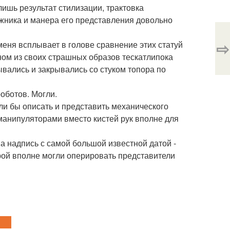
лишь результат стилизации, трактовка
ожника и манера его представления довольно
⇨
меня всплывает в голове сравнение этих статуй
дном из своих страшных образов тескатлипока
ывались и закрывались со стуком топора по
роботов. Могли.
ли бы описать и представить механического
 манипуляторами вместо кистей рук вполне для
на надпись с самой большой известной датой -
орой вполне могли оперировать представители