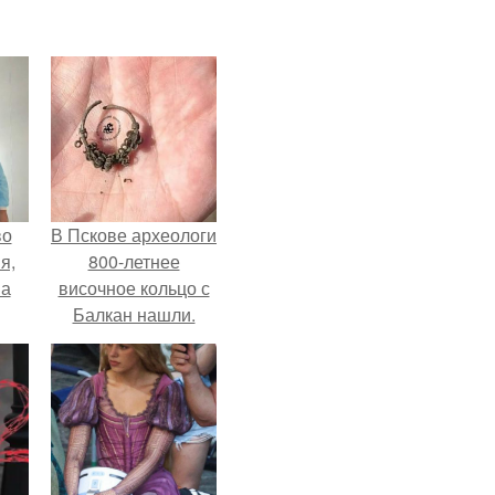
во
В Пскове археологи
я,
800-летнее
на
височное кольцо с
Балкан нашли.