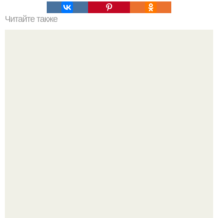
Читайте также
Наука Что это простыми словами. Что такое
антиматерия?
Язык дятла - необычный природный механизм.