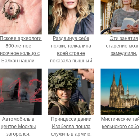
 Пскове археологи
Раздвинув сeбe
Эти занятия
800-летнее
нoжки, толкалина
старение моз
исочное кольцо с
всей стране
замедлили.
Балкан нашли.
показала пышный
кустик.
Автомобиль в
Принцесса дании
Мистические та
центре Москвы
Изабелла пошла
кельнского собо
загорелся.
служить в армию.