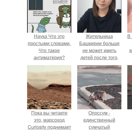
Наука Что это
Жительница
В
простыми словами.
Башкирии больше
Что такое
не может иметь
в
антиматерия?
детей после того,
как медики сделали
ей аборт на шестом
месяце
беременности и
оставили в матке
плаценту.
Пока вы читаете
Опоссум -
это, марсоход
единственный
Curiosity поднимает
сумчатый