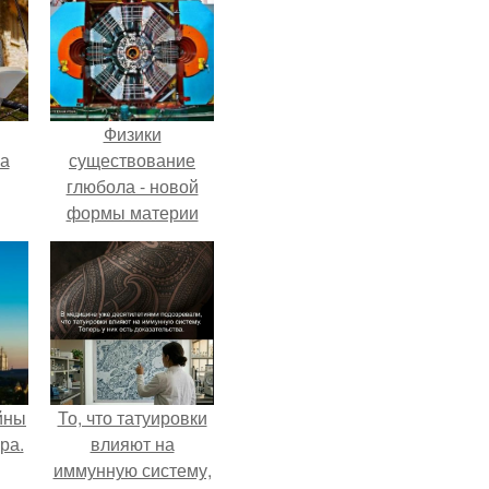
Физики
га
существование
глюбола - новой
формы материи
подтвердили.
йны
То, что татуировки
ра.
влияют на
иммунную систему,