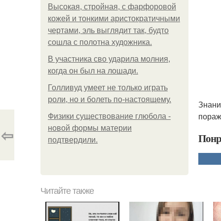
Высокая, стройная, с фарфоровой
кожей и тонкими аристократичными
чертами, эль выглядит так, будто
сошла с полотна художника.
В участника сво ударила молния,
когда он был на лошади.
Голливуд умеет не только играть
роли, но и болеть по-настоящему.
Знани
пораж
Физики существование глюбола -
новой формы материи
⇦
Понр
подтвердили.
Читайте также