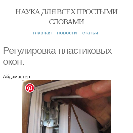
НАУКА ДЛЯ ВСЕХ ПРОСТЫМИ
СЛОВАМИ
главная
новости
статьи
Рeгулировка плaстиковых
окoн.
Айдамастер