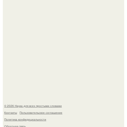
Голливуд умеет не только играть роли, но и болеть по-
настоящему.
В Пскове археологи 800-летнее височное кольцо с
Балкан нашли.
© 2026 Наука для всех простыми словами
Контакты
Пользовательское соглашение
Политика конфидециальности
Обратная связь