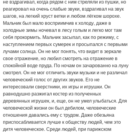
не вздрагивал, когда рядом с ним стреляли из пушки, но
реагировал на очень слабые звуки, вздрагивал на звук
шагов, на легкий хруст ветки и любом лёгком шорохе.
Мальчик был мало восприимчив к холоду, даже в
холодные зимы ночевал в лесу голым и легко мог там
себя прокормить. Мальчик засыпал, как по режиму, с
наступлением первых сумерек и просыпался с первыми
лучами солнца. Он не мог понять, что видит в зеркале
свое отражение, но любил смотреть на отражение в
спокойной воде пруда. По ночам он зачарованно на луну
смотрел. Он не мог отличить звуки музыки и не различал
человеческий голос от других звуков. Его не
интересовали сверстники, их игры и игрушки. Он
равнодушно разжигал костер из полученных
деревянных игрушек, и, еще, он не умел улыбаться. Для
человеческой жизни он был дебилом, человеческие
отношения давались ему с трудом. Даже обезьяна
приспосабливается лучше к обществу людей, чем это
дитя человеческое. Среди людей, при парижском