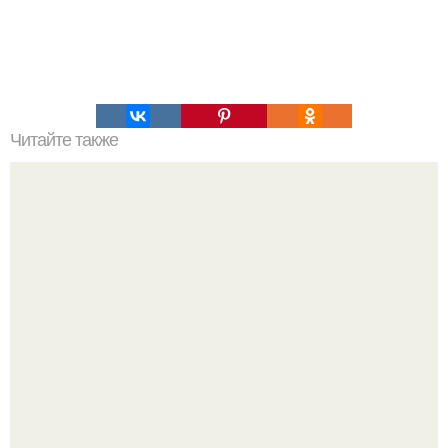
Читайте также
Это невероятное фото было сделано в чернобыле 24
апреля 1997 года.