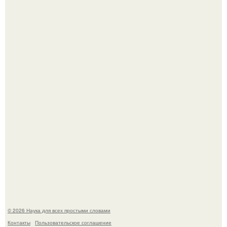
Агент фбр украл $1 млн в крипте, запомнив сид - фразы
из дела, и советовался с Chatgpt, как их потратить.
Пока зрители восхищались эффектной картинкой,
создатели фильма фактически построили одну из самых
точных визуальных моделей чёрной дыры.
© 2026 Наука для всех простыми словами
Контакты
Пользовательское соглашение