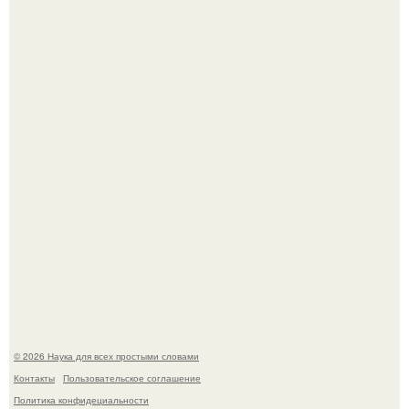
Корейский зонд снял свежий кратер на луне от
столкновения с обломком Falcon 9.
Медь используют для хранения воды уже многие
тысячелетия.
© 2026 Наука для всех простыми словами
Контакты
Пользовательское соглашение
Политика конфидециальности