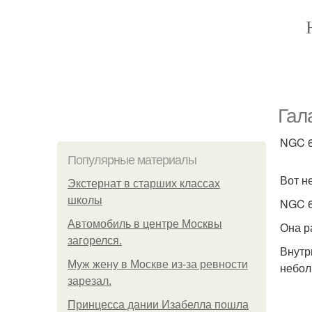
Гал
NGC 6
Популярные материалы
Вот н
Экстернат в старших классах
школы
NGC 6
Автомобиль в центре Москвы
Она р
загорелся.
Внутр
Mуж жену в Москве из-за ревности
небол
зарезал.
Принцесса дании Изабелла пошла