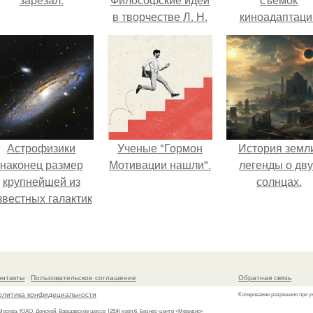
в творчестве Л. Н.
киноадаптаци
Толстого.
"Рапунцель", и 
внимание
моментальн
оказалось
приковано к Ти
крофт.
Астрофизики
Ученые "Гормон
История земл
наконец размер
Мотивации нашли".
легенды о дву
крупнейшей из
солнцах.
звестных галактик
измерили.
онтакты
Пользовательское соглашение
Обратная связь
олитика конфидециальности
Копирование разрешено при у
 Москва, ЮАО, Донской, Варшавское шоссе 125Ж корп.6, Бизнес-центр «Меридио»