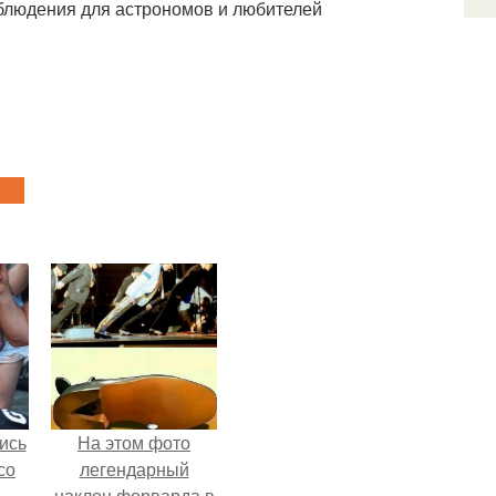
аблюдения для астрономов и любителей
ись
На этом фото
со
легендарный
наклон форварда в