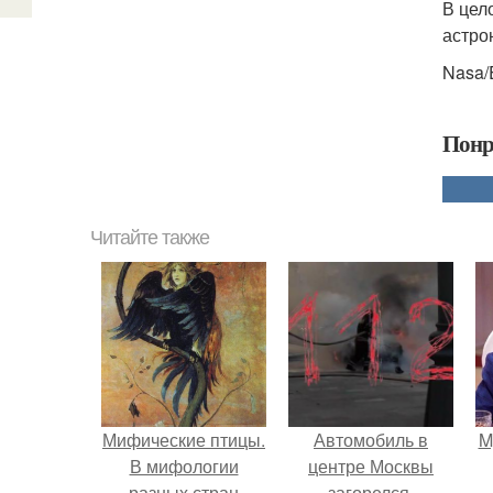
В цел
астро
Nasa/
Понр
Читайте также
Мифические птицы.
Автомобиль в
M
В мифологии
центре Москвы
разных стран
загорелся.