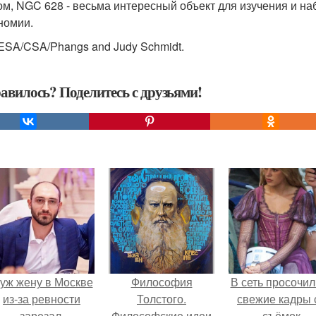
ом, NGC 628 - весьма интересный объект для изучения и н
номии.
ESA/CSA/Phangs and Judy Schmidt.
авилось? Поделитесь с друзьями!
уж жену в Москве
Философия
В сеть просочил
из-за ревности
Толстого.
свежие кадры 
зарезал.
Философские идеи
съёмок