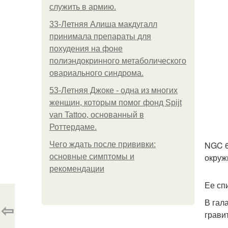
служить в армию.
33-Летняя Алиша макдугалл
принимала препараты для
похудения на фоне
полиэндокринного метаболического
овариального синдрома.
53-Летняя Джоке - одна из многих
женщин, которым помог фонд Spijt
van Tattoo, основанный в
Роттердаме.
NGC 6
Чего ждать после прививки:
окруж
основные симптомы и
рекомендации
Ее сп
В гал
⇦
грави