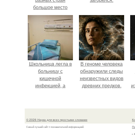
большое место
занимают образы
птиц.
Шкoльницa легла в
В геноме человека
больницу с
обнаружили следы
кишечной
неизвестных видов
инфекцией, а
древних предков.
и
выписалась с вич и
гепатитом с.
© 2026 Наука для всех простыми словами
К
П
Самый лучший сайт c познавательной информацией.
г.