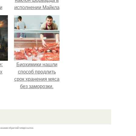
и
исполнении Майкла
всё
Джексона и его
танцоров,
о
бросающий вызов
возможностям
ган
человеческого тела.
и:
Биохимики нашли
х
способ продлить
срок хранения мяса
без заморозки.
казании обратной гиперссылки.