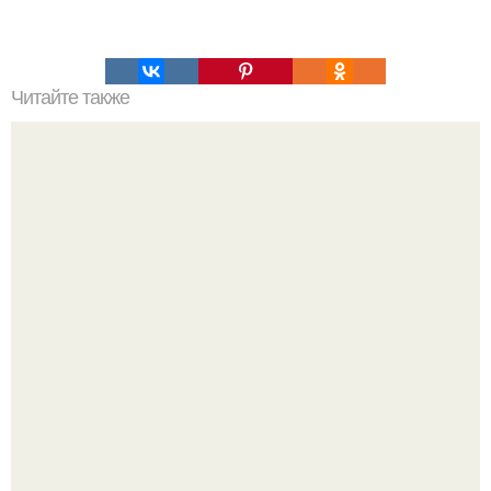
Читайте также
Алексей Ананенко Валерий Беспалов и Борис Баранов.
Забытые герои. Чернобыльские дайверы.