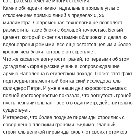
со страхом в течение многих столетий.
Камни облицовки имеют идеальные прямые углы с
отклонением прямых линий в пределах 0, 25
миллиметра. Современная технология не позволяет
разместить такие блоки с большей точностью. Белый
цемент, который скреплял камни облицовки и делал их
водонепроницаемыми, все еще остается целым и более
крепок, чем блоки, которые он скрепляет.
Что же касается вогнутости граней, то первыми об этом
догадались французские ученые, сопровождавшие
армию Наполеона в египетском походе. Позже этот факт
подтвердил знаменитый британский исследователь
флиндерс Петри. И уже в наши дни аэрофотосъемка с
полной достоверностью показала, что вогнутость граней,
пусть незначительная - всего в один метр, действительно
существует.
Интересно, что более поздние пирамиды строились с
совершенно плоскими гранями. Видимо, главный
строитель великой пирамиды скрыл от своих потомков