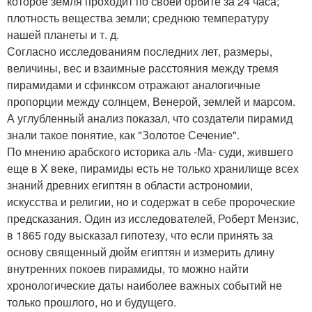
которое земля проходит по своей орбите за 24 часа;
плотность вещества земли; среднюю температуру
нашей планеты и т. д.
Согласно исследованиям последних лет, размеры,
величины, вес и взаимные расстояния между тремя
пирамидами и сфинксом отражают аналогичные
пропорции между солнцем, Венерой, землей и марсом.
А углубленный анализ показал, что создатели пирамид
знали такое понятие, как "Золотое Сечение".
По мнению арабского историка аль -Ма- суди, жившего
еще в X веке, пирамиды есть не только хранилище всех
знаний древних египтян в области астрономии,
искусства и религии, но и содержат в себе пророческие
предсказания. Один из исследователей, Роберт Мензис,
в 1865 году высказал гипотезу, что если принять за
основу священный дюйм египтян и измерить длину
внутренних покоев пирамиды, то можно найти
хронологические даты наиболее важных событий не
только прошлого, но и будущего.