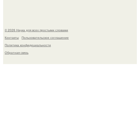
Набережных челнах избил.
© 2026 Наука для всех простыми словами
Контакты
Пользовательское соглашение
Политика конфидециальности
Обратная связь