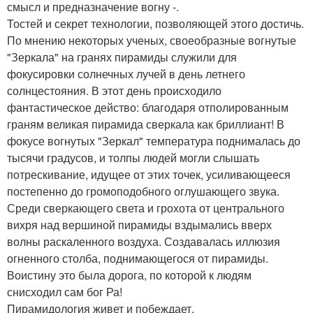
смысл и предназначение вогну -.
Тостей и секрет технологии, позволяющей этого достичь.
По мнению некоторых ученых, своеобразные вогнутые
"Зеркала" на гранях пирамиды служили для
фокусировки солнечных лучей в день летнего
солнцестояния. В этот день происходило
фантастическое действо: благодаря отполированным
граням великая пирамида сверкала как бриллиант! В
фокусе вогнутых "Зеркал" температура поднималась до
тысячи градусов, и толпы людей могли слышать
потрескивание, идущее от этих точек, усиливающееся
постепенно до громоподобного оглушающего звука.
Среди сверкающего света и грохота от центрального
вихря над вершиной пирамиды вздымались вверх
волны раскаленного воздуха. Создавалась иллюзия
огненного столба, поднимающегося от пирамиды.
Воистину это была дорога, по которой к людям
снисходил сам бог Ра!
Пирамидология живет и побеждает.