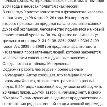
полный кризис материалистической системы. 31 октября
2034 года в небесах появится знак мессии.
В 2039 году Христос воплотится в физического человека
и проживет до 28 марта 2126 года. На период его
второго пришествия придется начало эры интенсивной
духовной экспансии, человечество поднимется на новый
нравственный уровень. Затем Христос появится еще
трижды: в периоды 2134-2138, 2264-2368 и 2394-2499
годов. А с 2989 по 3989 год продлится эра итогового
избавления просветленных людей, которая закончится
человеческим спасением в духовные плоскости.
Следы потопа и таблица Менделеева.
Содержит работа лемезурье и более ценные
наблюдения. Автор сообщает, что толщина блоков
пирамиды Хеопса, оказывается, различна в разных
рядах. В 204 рядах каменной кладки можно обнаружить
26 явных пиков. Другой автор, и. Раймонд кепт, в своих
"Очерках Пирамидологии" выдвигает предположение о
соответствии рядов каменной кладки великой пирамиды