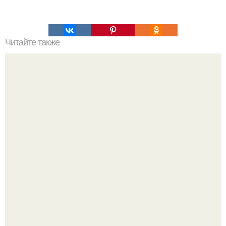
Читайте также
Биологи научились очищать инфицированные клетки от
генов вич.