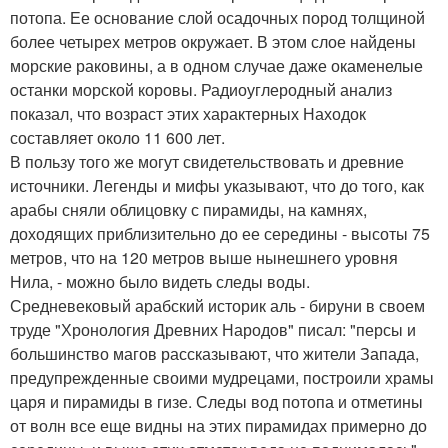
потопа. Ее основание слой осадочных пород толщиной
более четырех метров окружает. В этом слое найдены
морские раковины, а в одном случае даже окаменелые
останки морской коровы. Радиоуглеродный анализ
показал, что возраст этих характерных Находок
составляет около 11 600 лет.
В пользу того же могут свидетельствовать и древние
источники. Легенды и мифы указывают, что до того, как
арабы сняли облицовку с пирамиды, на камнях,
доходящих приблизительно до ее середины - высоты 75
метров, что на 120 метров выше нынешнего уровня
Нила, - можно было видеть следы воды.
Средневековый арабский историк аль - бируни в своем
труде "Хронология Древних Народов" писал: "персы и
большинство магов рассказывают, что жители Запада,
предупрежденные своими мудрецами, построили храмы
царя и пирамиды в гизе. Следы вод потопа и отметины
от волн все еще видны на этих пирамидах примерно до