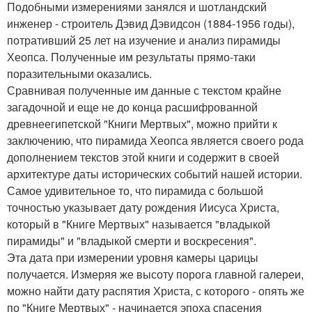
Подобными измерениями занялся и шотландский
инженер - строитель Дэвид Дэвидсон (1884-1956 годы),
потративший 25 лет на изучение и анализ пирамиды
Хеопса. Полученные им результаты прямо-таки
поразительными оказались.
Сравнивая полученные им данные с текстом крайне
загадочной и еще не до конца расшифрованной
древнеегипетской "Книги Мертвых", можно прийти к
заключению, что пирамида Хеопса является своего рода
дополнением текстов этой книги и содержит в своей
архитектуре даты исторических событий нашей истории.
Самое удивительное то, что пирамида с большой
точностью указывает дату рождения Иисуса Христа,
который в "Книге Мертвых" называется "владыкой
пирамиды" и "владыкой смерти и воскресения".
Эта дата при измерении уровня камеры царицы
получается. Измеряя же высоту порога главной галереи,
можно найти дату распятия Христа, с которого - опять же
по "Книге Мертвых" - начинается эпоха спасения