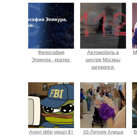
Философия
Автомобиль в
M
Эпикура - кратко.
центре Москвы
загорелся.
Агент фбр украл $1
33-Летняя Алиша
В