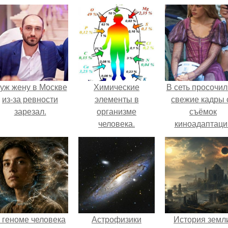
уж жену в Москве
Химические
В сеть просочил
из-за ревности
элементы в
свежие кадры 
зарезал.
организме
съёмок
человека.
киноадаптаци
"Рапунцель", и 
внимание
моментальн
оказалось
приковано к Ти
крофт.
 геноме человека
Астрофизики
История земл