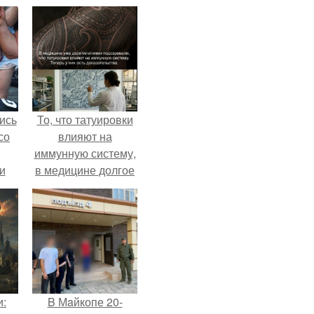
ись
То, что татуировки
со
влияют на
иммунную систему,
и
в медицине долгое
всё
время
рассматривалось
о
лишь как гипотеза.
ган
и:
B Мaйкопе 20-