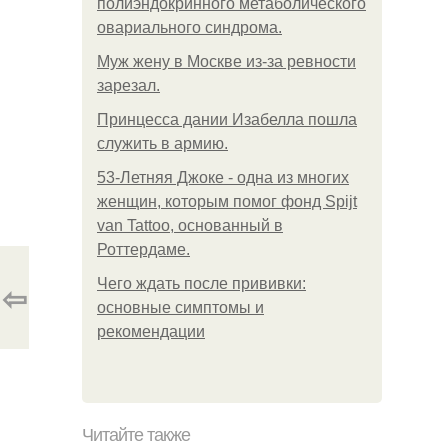
полиэндокринного метаболического
овариального синдрома.
Mуж жену в Москве из-за ревности
зарезал.
Принцесса дании Изабелла пошла
служить в армию.
53-Летняя Джоке - одна из многих
женщин, которым помог фонд Spijt
van Tattoo, основанный в
Роттердаме.
Чего ждать после прививки:
⇦
основные симптомы и
рекомендации
Читайте также