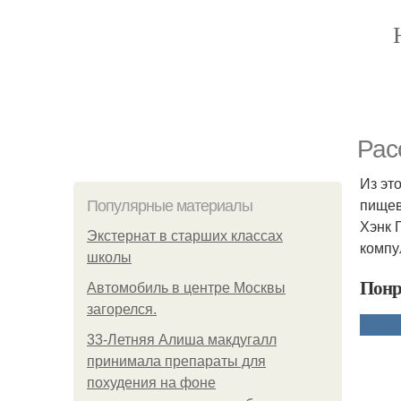
Рас
Из эт
пищев
Популярные материалы
Хэнк 
Экстернат в старших классах
компу
школы
Понр
Автомобиль в центре Москвы
загорелся.
33-Летняя Алиша макдугалл
принимала препараты для
похудения на фоне