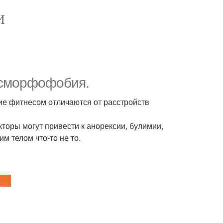
И
исморфофобия.
ние фитнесом отличаются от расстройств
кторы могут привести к анорексии, булимии,
м телом что-то не то.