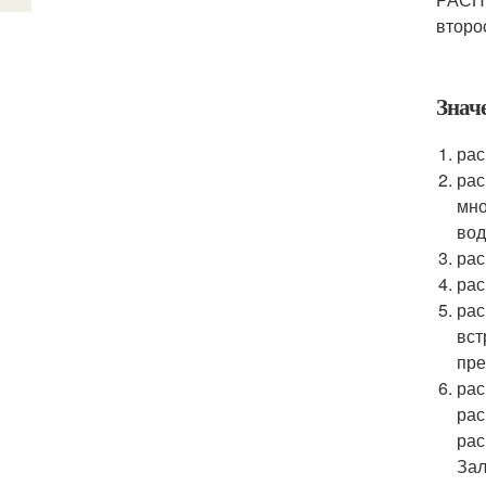
второ
Знач
рас
рас
мно
вод
рас
рас
рас
вст
пре
рас
рас
рас
Зал