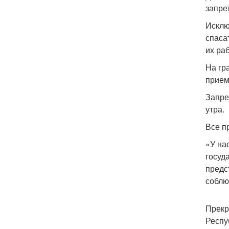
запре
Исклю
спаса
их ра
На гр
прием
Запре
утра.
Все п
«У на
госуд
предс
соблю
Прекр
Респу