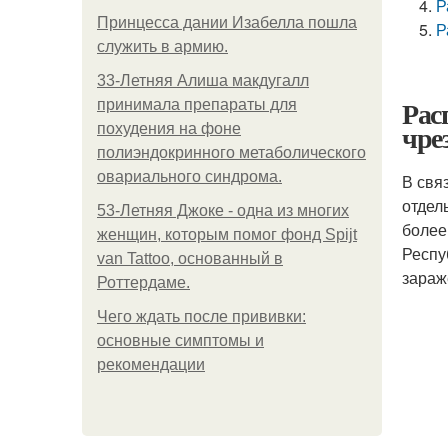
Р
Принцесса дании Изабелла пошла
Р
служить в армию.
33-Летняя Алиша макдугалл
Рас
принимала препараты для
чре
похудения на фоне
полиэндокринного метаболического
овариального синдрома.
В свя
отдел
53-Летняя Джоке - одна из многих
более
женщин, которым помог фонд Spijt
Респу
van Tattoo, основанный в
зараж
Роттердаме.
Чего ждать после прививки:
основные симптомы и
рекомендации