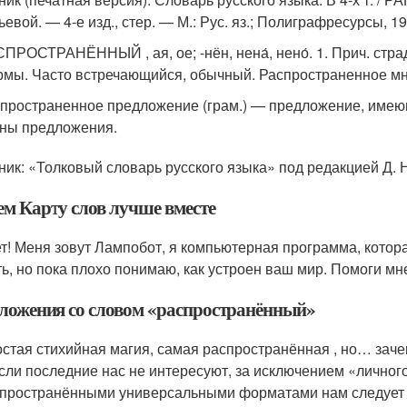
евой. — 4-е изд., стер. — М.: Рус. яз.; Полиграфресурсы, 1
ПРОСТРАНЁННЫЙ , ая, ое; -нён, нена́, нено́. 1. Прич. страд.
мы. Часто встречающийся, обычный. Распространенное мнени
пространенное предложение (грам.) — предложение, имеющ
ны предложения.
ник: «Толковый словарь русского языка» под редакцией Д. Н
ем Карту слов лучше вместе
т! Меня зовут Лампобот, я компьютерная программа, котора
ть, но пока плохо понимаю, как устроен ваш мир. Помоги мн
ложения со словом «распространённый»
стая стихийная магия, самая распространённая , но… зач
сли последние нас не интересуют, за исключением «личног
пространёнными универсальными форматами нам следует 