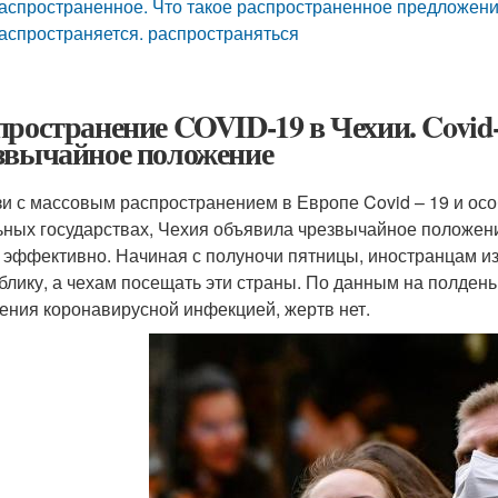
аспространенное. Что такое распространенное предложен
аспространяется. распространяться
пространение COVID-19 в Чехии. Covid-
звычайное положение
зи с массовым распространением в Европе Covid – 19 и ос
ьных государствах, Чехия объявила чрезвычайное положени
 эффективно. Начиная с полуночи пятницы, иностранцам из
блику, а чехам посещать эти страны. По данным на полдень
ения коронавирусной инфекцией, жертв нет.