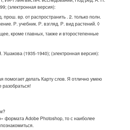
999; (электронная версия):
 прош. вр. от распространить . 2. только полн.
е. Р. учебник. Р. взгляд. Р. вид растений. ◊
ее, кроме главных, также и второстепенные
. Ушакова (1935-1940); (электронная версия):
я помогает делать Карту слов. Я отлично умею
е разобраться!
ем?
о» формата Adobe Photoshop, то с наиболее
познакомиться.