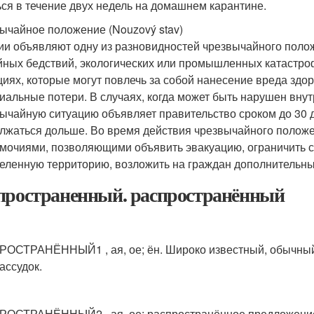
ься в течение двух недель на домашнем карантине.
ычайное положение (Nouzový stav)
ии объявляют одну из разновидностей чрезвычайного полож
йных бедствий, экологических или промышленных катастро
циях, которые могут повлечь за собой нанесение вреда здо
иальные потери. В случаях, когда может быть нарушен внут
ычайную ситуацию объявляет правительство сроком до 30 д
лжаться дольше. Во время действия чрезвычайного полож
мочиями, позволяющими объявить эвакуацию, ограничить 
еленную территорию, возложить на граждан дополнительны
пространенный. распространённый
РОСТРАНЁННЫЙ
1
, ая, ое; ён. Широко известный, обычный
ассудок.
РОСТРАНЁННЫЙ
2
, ая, ое: распространённое предложени