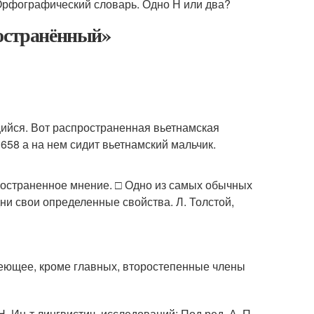
 Орфографический словарь. Одно Н или два?
ространённый»
щийся. Вот распространенная вьетнамская
 658 а на нем сидит вьетнамский мальчик.
ространенное мнение. □ Одно из самых обычных
ни свои определенные свойства. Л. Толстой,
меющее, кроме главных, второстепенные члены
Н, Ин-т лингвистич. исследований; Под ред. А. П.