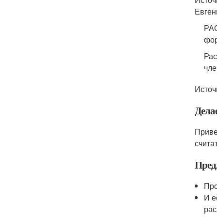
Евгень
РАС
фор
Рас
чле
Источ
Дела
Приве
счита
Пред
Про
И е
рас