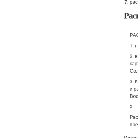
рас
Рас
РАС
1. 
2. 
кар
Сол
3. 
и р
Вос
◊
Рас
пре
Источн