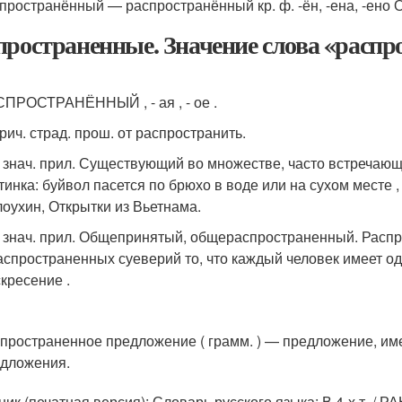
пространённый — распространённый кр. ф. -ён, -ена, -ено
пространенные. Значение слова «расп
ПРОСТРАНЁННЫЙ , - ая , - ое .
прич. страд. прош. от распространить.
в знач. прил. Существующий во множестве, часто встречаю
тинка: буйвол пасется по брюхо в воде или на сухом месте ,
оухин, Открытки из Вьетнама.
в знач. прил. Общепринятый, общераспространенный. Расп
аспространенных суеверий то, что каждый человек имеет од
кресение .
пространенное предложение ( грамм. ) — предложение, и
дложения.
ик (печатная версия): Словарь русского языка: В 4-х т. / РА