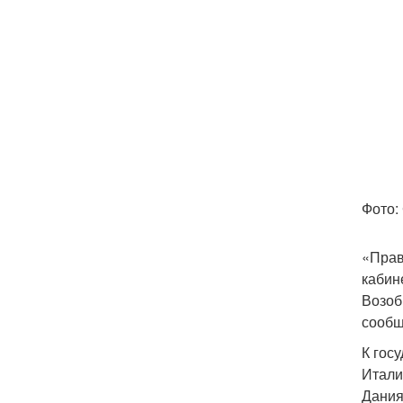
Фото:
«Прав
кабин
Возоб
сообщ
К гос
Итали
Дания