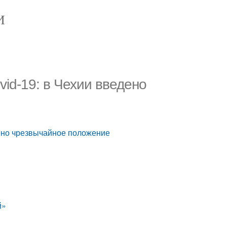
И
id-19: в Чехии введено
дено чрезвычайное положение
й»