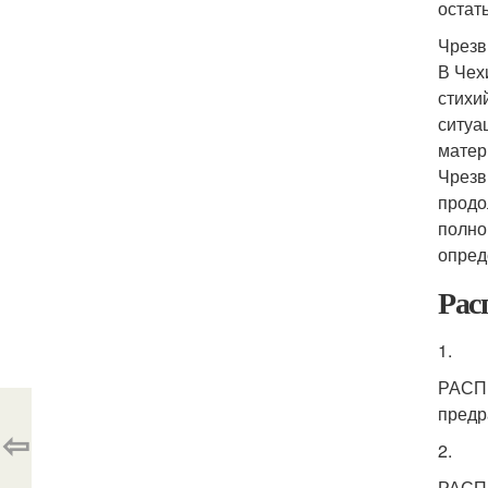
остат
Чрезв
В Чех
стихи
ситуа
матер
Чрезв
продо
полно
опред
Рас
1.
РАСП
предр
⇦
2.
РАСП