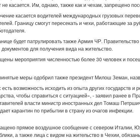
т не касается. Им, однако, также как и чехам, запрещено п
чение касается водителей международных грузовых перево
телей. Границу смогут пересекать и чехи, работающие за р
ботодателя.
анице будет патрулировать также Армия ЧР. Правительство
 документов для получения вида на жительство.
щены мероприятия численностью более 30 человек и посеще
ринятые меры одобрил также президент Милош Земан, наз
с есть возможность исходить из опыта других государств и р
арства, чтобы справиться с ситуацией», - заявил ранее в П
тавителей власти министр иностранных дел Томаш Петршичек
дает карантин по прибытии в страну из очагов инфекции.
ащено прямое воздушное сообщение с севером Италии, Юж
блики, а также лица с видом на жительство в Чехии, обяза