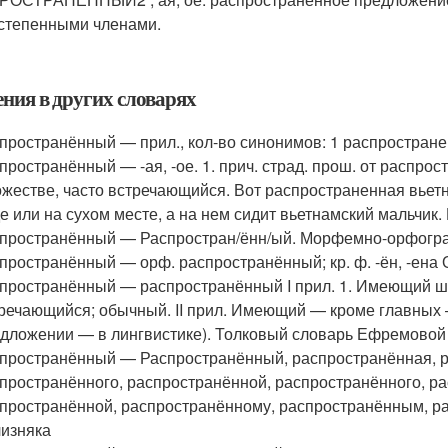
степенными членами.
ения в других словарях
пространённый — прил., кол-во синонимов: 1 распростран
пространённый — -ая, -ое. 1. прич. страд. прош. от распрос
жестве, часто встречающийся. Вот распространенная вьетн
е или на сухом месте, а на нем сидит вьетнамский мальчик
пространённый — Распростран/ённ/ый. Морфемно-орфогр
пространённый — орф. распространённый; кр. ф. -ён, -ен
пространённый — распространённый I прил. 1. Имеющий шир
речающийся; обычный. II прил. Имеющий — кроме главных
дложении — в лингвистике). Толковый словарь Ефремовой
пространённый — Распространённый, распространённая, р
пространённого, распространённой, распространённого, р
пространённой, распространённому, распространённым, 
изняка