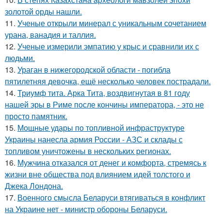
золотой орды нашли.
11.
Ученые открыли минерал с уникальным сочетанием
урана, ванадия и таллия.
12.
Ученые измерили эмпатию у крыс и сравнили их с
людьми.
13.
Ураган в нижегородской области - погибла
пятилетняя девочка, ещё несколько человек пострадали.
14.
Триумф тита. Арка Тита, воздвигнутая в 81 году
нашей эры в Риме после кончины императора, - это не
просто памятник.
15.
Мощные удары по топливной инфраструктуре
Украины нанесла армия России - АЗС и склады с
топливом уничтожены в нескольких регионах.
16.
Мужчина отказался от денег и комфорта, стремясь к
жизни вне общества под влиянием идей толстого и
Джека Лондона.
17.
Военного смысла Беларуси втягиваться в конфликт
на Украине нет - министр обороны Беларуси.