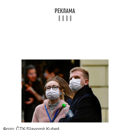
Фото: ČTK/Slavomír Kubeš