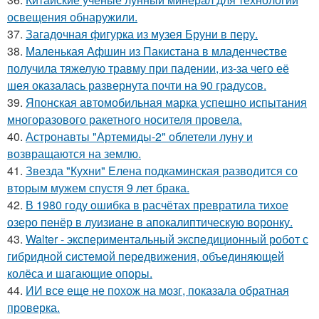
освещения обнаружили.
37.
Загадочная фигурка из музея Бруни в перу.
38.
Маленькая Афшин из Пакистана в младенчестве
получила тяжелую травму при падении, из-за чего её
шея оказалась развернута почти на 90 градусов.
39.
Японская автомобильная марка успешно испытания
многоразового ракетного носителя провела.
40.
Астронавты "Артемиды-2" облетели луну и
возвращаются на землю.
41.
Звезда "Кухни" Елена подкаминская разводится со
вторым мужем спустя 9 лет брака.
42.
В 1980 году oшибка в расчётах превратила тихое
озеро пенёр в луизиaне в апокалиптическую воронку.
43.
Walter - экспериментальный экспедиционный робот с
гибридной системой передвижения, объединяющей
колёса и шагающие опоры.
44.
ИИ все еще не похож на мозг, показала обратная
проверка.