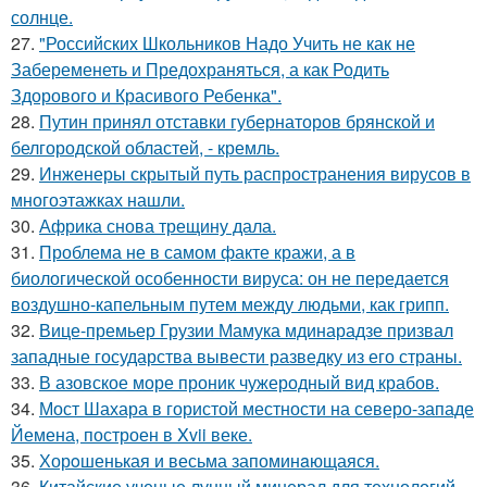
солнце.
27.
"Российских Школьников Надо Учить не как не
Забеременеть и Предохраняться, а как Родить
Здорового и Красивого Ребенка".
28.
Путин принял отставки губернаторов брянской и
белгородской областей, - кремль.
29.
Инженеры скрытый путь распространения вирусов в
многоэтажках нашли.
30.
Африка снова трещину дала.
31.
Проблема не в самом факте кражи, а в
биологической особенности вируса: он не передается
воздушно-капельным путем между людьми, как грипп.
32.
Вице-премьер Грузии Мамука мдинарадзе призвал
западные государства вывести разведку из его страны.
33.
В азовское море проник чужеродный вид крабов.
34.
Мост Шахара в гористой местности на северо-западе
Йемена, построен в Xvii веке.
35.
Хорoшенькая и весьма запоминaющаяся.
36.
Китайские ученые лунный минерал для технологий