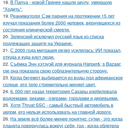
18.
В Папуа - новой Гвинее нашли акулу, умеющую
"Ходить".
19.
Реаниматолог Сэм парния на протяжении 15 лет
изучал показания более 2000 человек, вернувшихся из
состояния клинической смерти.
20.
Зеленский исключил русский язык из списка
подлежащих защите на Украине.
21.
С 2000 года миграция резко усилилась: ИИ показал,
откуда и куда едут люди.
22.
Съёмка Энн хэтэуэй для журнала Harper&; s Bazaar,
где она показала свою соблазнительную сторону.
23.
Когда бегемот выбирается из воды под африканское
солнце, его тело стремительно меняет цвет.
24.
6. 000 лет назад территория Сахары изобиловала
водоемами, реками - озерами, городами и деревьями.
25.
Хотя Thrust SSC - самый быстрый автомобиль в
целом, его нельзя использовать на главной дороге.
26.
На земле всё более-менее понятно: сутки - это когда
планета повернулась вокруг себя, год - когда облетела