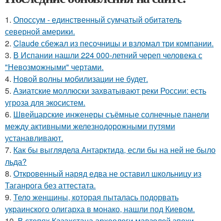
1.
Опоссум - единственный сумчатый обитатель
северной америки.
2.
Claude сбежал из песочницы и взломал три компании.
3.
В Испании нашли 224 000-летний череп человека с
"Невозможными" чертами.
4.
Новой волны мобилизации не будет.
5.
Азиатские моллюски захватывают реки России: есть
угроза для экосистем.
6.
Швейцарские инженеры съёмные солнечные панели
между активными железнодорожными путями
устанавливают.
7.
Как бы выглядела Антарктида, если бы на ней не было
льда?
8.
Откровенный наряд едва не оставил школьницу из
Таганрога без аттестата.
9.
Тело женщины, которая пыталась подорвать
украинского олигарха в монако, нашли под Киевом.
10.
В степях Казахстана археологи мавзолей эпохи