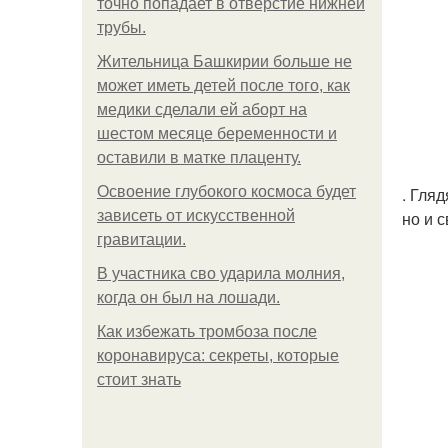
точно попадает в отверстие нижней
трубы.
Жительница Башкирии больше не
может иметь детей после того, как
медики сделали ей аборт на
шестом месяце беременности и
оставили в матке плаценту.
Освоение глубокого космоса будет
. Гляд
зависеть от искусственной
но и 
гравитации.
В участника сво ударила молния,
когда он был на лошади.
Как избежать тромбоза после
коронавируса: секреты, которые
стоит знать