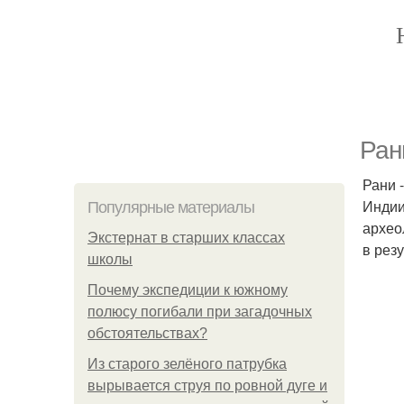
Ран
Рани 
Индии.
Популярные материалы
архео
Экстернат в старших классах
в рез
школы
Почему экспедиции к южному
полюсу погибали при загадочных
обстоятельствах?
Из старого зелёного патрубка
вырывается струя по ровной дуге и