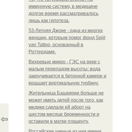
иммунную систему, в медицине
долгое время рассматривалось
лишь как гипотеза.
53-Летняя Джоке - одна из многих
женщин, которым помог фонд Spijt
van Tattoo, основанный в
Роттердаме.
Вихревые микро - ГЭС на реке с
малым перепадом высоты: вода
закручивается в бетонной камере и
вращает вертикальную турбину.
Жительница Башкирии больше не
может иметь детей после того, как
медики сделали ей аборт на
шестом месяце беременности и
⇦
оставили в матке плаценту.
Российские ученые из нии имени