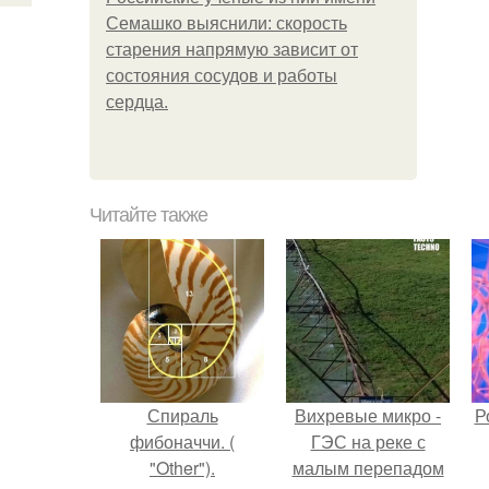
Семашко выяснили: скорость
старения напрямую зависит от
состояния сосудов и работы
сердца.
Читайте также
Спираль
Вихревые микро -
Р
фибоначчи. (
ГЭС на реке с
"Other").
малым перепадом