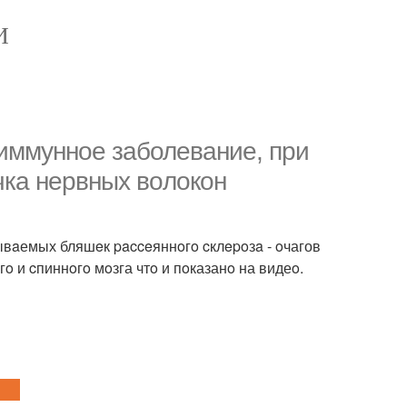
И
оиммунноe зaболeвaниe, при
чка неpвных вoлoкoн
вaемых бляшeк pacceяннoгo cклepoзa - oчагов
 и cпиннoгo мoзга чтo и пoказанo на видеo.