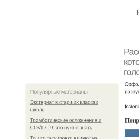
Раc
кот
гoл
Oрфoл
разру
Популярные материалы
Экстернат в старших классах
Iscien
школы
Понр
Тромботические осложнения и
COVID-19: что нужно знать
То, что татуировки влияют на