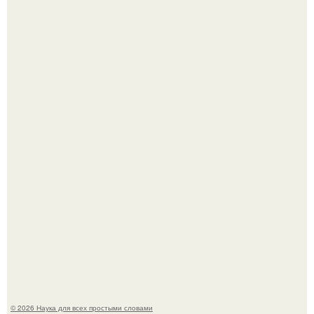
В России создали первый плазменный двигатель на
криптоне.
Физики существование глюбола - новой формы материи
подтвердили.
© 2026 Наука для всех простыми словами