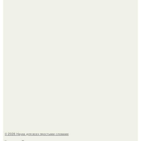
В России создали первый плазменный двигатель на
криптоне.
Физики существование глюбола - новой формы материи
подтвердили.
© 2026 Наука для всех простыми словами