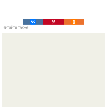
Читайте также
Разгадана тайна линий Наска.