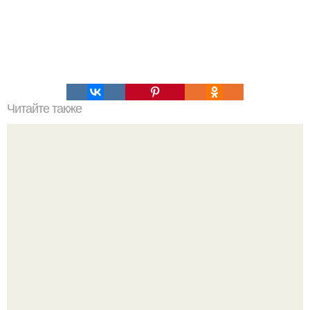
Читайте также
Армейский тест на психику. Армейский психологический
тест.