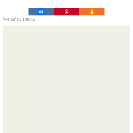
Читайте также
Наука Что это простыми словами. Что такое
антиматерия?