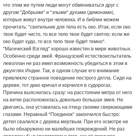
что этим же путем люди могут обмениваться друг с
другом "Добрыми" и "злыми" духами (демонами),
которые живут внутри человека. И в библии можем
прочитать: "светильник для тела есть око. Итак, если око
твое будет чисто, то все тело твое будет светло; если же
око будет худо, то все тело твое будет темно".
"Магический Взгляд" хорошо известен в мире животных.
Особенно среди змей. Французский естествоиспытатель
леволлан не раз имел возможность убедиться в этом в
джунглях Индии. Так, в одном случае его внимание
привлекло странное поведение пестрого дятла. Сидя на
дереве, тот дико кричал и корчился в судорогах.
Причина выяснилась сразу: на расстоянии метра от него
на ветке расположилась довольно большая змея. Не
двигаясь, она уставилась на птицу своими сверкающими
глазами. Неравный "Поединок" закончился быстро:
дятел свалился с дерева мертвым. При его осмотре не
было обнаружено ни малейших повреждений. Не раз
леволлан был свидетелем и того, как от змеиного