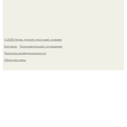
Mуж жену в Москве из-за ревности зарезал.
© 2026 Наука для всех простыми словами
Контакты
Пользовательское соглашение
Политика конфидециальности
Обратная связь