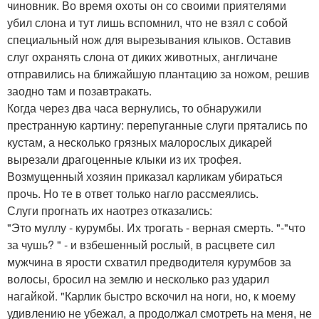
чиновник. Во время охоты он со своими приятелями
убил слона и тут лишь вспомнил, что не взял с собой
специальный нож для вырезывания клыков. Оставив
слуг охранять слона от диких животных, англичане
отправились на ближайшую плантацию за ножом, решив
заодно там и позавтракать.
Когда через два часа вернулись, то обнаружили
престранную картину: перепуганные слуги прятались по
кустам, а несколько грязных малорослых дикарей
вырезали драгоценные клыки из их трофея.
Возмущенный хозяин приказал карликам убираться
прочь. Но те в ответ только нагло рассмеялись.
Слуги прогнать их наотрез отказались:
"Это муллу - курумбы. Их трогать - верная смерть. "-"что
за чушь? " - и взбешенный рослый, в расцвете сил
мужчина в ярости схватил предводителя курумбов за
волосы, бросил на землю и несколько раз ударил
нагайкой. "Карлик быстро вскочил на ноги, но, к моему
удивлению не убежал, а продолжал смотреть на меня, не