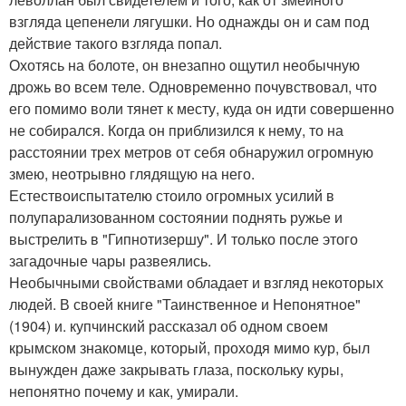
взгляда цепенели лягушки. Но однажды он и сам под
действие такого взгляда попал.
Охотясь на болоте, он внезапно ощутил необычную
дрожь во всем теле. Одновременно почувствовал, что
его помимо воли тянет к месту, куда он идти совершенно
не собирался. Когда он приблизился к нему, то на
расстоянии трех метров от себя обнаружил огромную
змею, неотрывно глядящую на него.
Естествоиспытателю стоило огромных усилий в
полупарализованном состоянии поднять ружье и
выстрелить в "Гипнотизершу". И только после этого
загадочные чары развеялись.
Необычными свойствами обладает и взгляд некоторых
людей. В своей книге "Таинственное и Непонятное"
(1904) и. купчинский рассказал об одном своем
крымском знакомце, который, проходя мимо кур, был
вынужден даже закрывать глаза, поскольку куры,
непонятно почему и как, умирали.