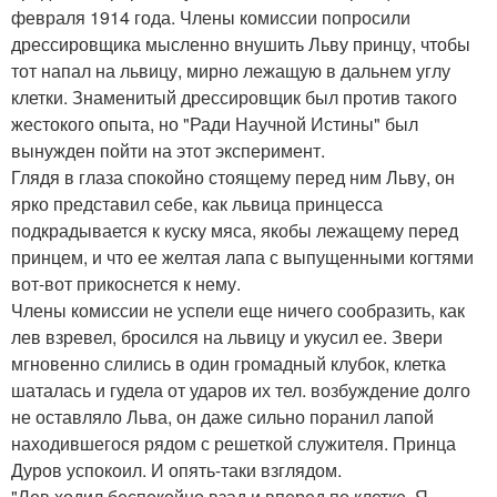
февраля 1914 года. Члены комиссии попросили
дрессировщика мысленно внушить Льву принцу, чтобы
тот напал на львицу, мирно лежащую в дальнем углу
клетки. Знаменитый дрессировщик был против такого
жестокого опыта, но "Ради Научной Истины" был
вынужден пойти на этот эксперимент.
Глядя в глаза спокойно стоящему перед ним Льву, он
ярко представил себе, как львица принцесса
подкрадывается к куску мяса, якобы лежащему перед
принцем, и что ее желтая лапа с выпущенными когтями
вот-вот прикоснется к нему.
Члены комиссии не успели еще ничего сообразить, как
лев взревел, бросился на львицу и укусил ее. Звери
мгновенно слились в один громадный клубок, клетка
шаталась и гудела от ударов их тел. возбуждение долго
не оставляло Льва, он даже сильно поранил лапой
находившегося рядом с решеткой служителя. Принца
Дуров успокоил. И опять-таки взглядом.
"Лев ходил беспокойно взад и вперед по клетке. Я