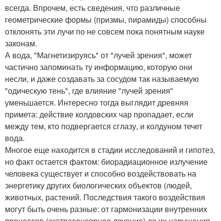
всегда. Впрочем, есть сведения, что различные
геометрические формы (призмы, пирамиды) способны
отклонять эти лучи по не совсем пока понятным науке
законам.
А вода, "Магнетизируясь" от "лучей зрения", может
частично запоминать ту информацию, которую они
несли, и даже создавать за сосудом так называемую
"одическую тень", где влияние "лучей зрения"
уменьшается. Интересно тогда выглядит древняя
примета: действие колдовских чар пропадает, если
между тем, кто подвергается сглазу, и колдуном течет
вода.
Многое еще находится в стадии исследований и гипотез,
но факт остается фактом: биорадиационное излучение
человека существует и способно воздействовать на
энергетику других биологических объектов (людей,
животных, растений. Последствия такого воздействия
могут быть очень разные: от гармонизации внутренних
процессов (экстрасенсорное лечение) до их нарушения -