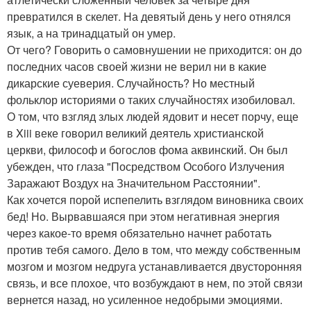
превратился в скелет. На девятый день у него отнялся
язык, а на тринадцатый он умер.
От чего? Говорить о самовнушении не приходится: он до
последних часов своей жизни не верил ни в какие
дикарские суеверия. Случайность? Но местный
фольклор историями о таких случайностях изобиловал.
О том, что взгляд злых людей ядовит и несет порчу, еще
в Xiii веке говорил великий деятель христианской
церкви, философ и богослов фома аквинский. Он был
убежден, что глаза "Посредством Особого Излучения
Заражают Воздух на Значительном Расстоянии".
Как хочется порой испепелить взглядом виновника своих
бед! Но. Вырвавшаяся при этом негативная энергия
через какое-то время обязательно начнет работать
против тебя самого. Дело в том, что между собственным
мозгом и мозгом недруга устанавливается двусторонняя
связь, и все плохое, что возбуждают в нем, по этой связи
вернется назад, но усиленное недобрыми эмоциями.