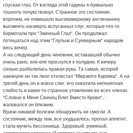
спуская глаз. От взгляда этой гадины я буквально
тошноту почувствовал. Странное это состояние,
впрочем, не помешало высокомерному англичанину
высмеять насмерть испуганных слуг, которые что-то
бормотали про "Змеиный Глаз". Он продолжал
потешаться над этим "Глупым и Суеверным" народом
весь вечер.
А на следующий день чиновник, встававший обычно
очень рано, еле-еле проснулся к полудню. К вечеру
сильно разболелась правая рука. Та самая, которой
накануне он так лихо отхлестал "Мерзкого Карлика". А на
третий день он и вовсе слег: его охватила непонятная
слабость и какое-то странное утомление во всех членах.
"Словно в Меня Свинец Влит Вместо Крови", -
жаловался он близким.
Врачи никакой болезни обнаружить не смогли. А
состояние, между тем, все ухудшалось: пропал аппетит,
стала мучить бессонница. Здоровый, румяный,
атлетически сложенный человек за четыре дня