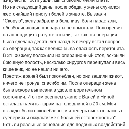
Но на следующий день, после обеда, у жены случился
жесточайший приступ болей в животе. Вызвали
"Скорую", жену забрали в больницу, боли нарастали,
обезболивающие препараты не помогали. Подозрения
на аппендицит сразу же отпали, так как эта операция
была сделана десять лет назад. К вечеру встал вопрос
об операции, так как велика была опасность перитонита.
В 21. 00 жену положили на операционный стол, вскрыли
брюшную полость, несколько хирургов перещупали весь
кишечник, но не нашли ничего.
Престиж врачей был поколеблен, но они зашили живот,
ничего не тронув, спасибо им. После операции жена
была вскоре выписана в удовлетворительном
состоянии. И о том осеннем ужине с Валей и Ниной
осталась память - шрам на теле длиной в 20 см. Мои
взгляды были поколеблены, и я теперь высказываюсь о
суевериях и оккультизме с большей осторожностью".
Есть ли реальные основания для подобных воздействий