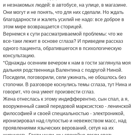
и незнакомых людей: в автобусе, на улице, в магазине.
Они могут и не понять, что для них сделали. Но ждать
благодарности и жалеть усилий не надо: все доброе в
этом мире возвращается сторицей.
Вернемся к сути рассматриваемой проблемы: что же
все-таки лежит в основе сглаза? И приведем рассказ
одного пациента, обратившегося в психологическую
консультацию.
"Однажды осенним вечером к нам в гости заглянула моя
дальняя родственница Валентина с подругой Ниной.
Посидели, поговорили, сели ужинать, не обошлось без
стопочки. В разговоре коснулись темы сглаза, тут Нина и
говорит, что она умеет произвести сглаз.
Жена отнеслась к этому индифферентно, сын спал, а я,
вооруженный самой передовой марксистско - ленинской
философией и своей специальностью - электроникой,
иронизировал над глупостью и невежеством масс, над
проявлениями языческих верований, сетуя на их
живучесть. Гости ушли, мы спокойно легли спать.