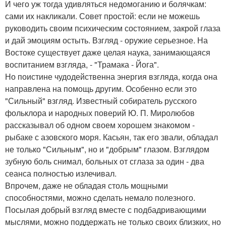
И чего уж тогда удивляться недомоганию и болячкам:
сами их накликали. Совет простой: если не можешь
руководить своим психическим состоянием, закрой глаза
и дай эмоциям остыть. Взгляд - оружие серьезное. На
Востоке существует даже целая наука, занимающаяся
воспитанием взгляда, - "Трамака - Йога".
Но поистине чудодейственна энергия взгляда, когда она
направлена на помощь другим. Особенно если это
"Сильный" взгляд. Известный собиратель русского
фольклора и народных поверий Ю. П. Миролюбов
рассказывал об одном своем хорошем знакомом -
рыбаке с азовского моря. Касьян, так его звали, обладал
не только "Сильным", но и "добрым" глазом. Взглядом
зубную боль снимал, больных от сглаза за один - два
сеанса полностью излечивал.
Впрочем, даже не обладая столь мощными
способностями, можно сделать немало полезного.
Посылая добрый взгляд вместе с подбадривающими
мыслями, можно поддержать не только своих близких, но