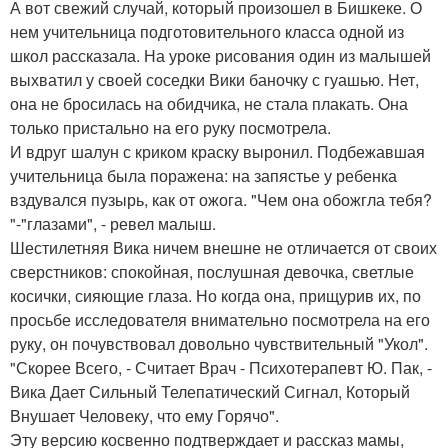
А вот свежий случай, который произошел в Бишкеке. О
нем учительница подготовительного класса одной из
школ рассказала. На уроке рисования один из малышей
выхватил у своей соседки Вики баночку с гуашью. Нет,
она не бросилась на обидчика, не стала плакать. Она
только пристально на его руку посмотрела.
И вдруг шалун с криком краску выронил. Подбежавшая
учительница была поражена: на запястье у ребенка
вздувался пузырь, как от ожога. "Чем она обожгла тебя?
"-"глазами", - ревел малыш.
Шестилетняя Вика ничем внешне не отличается от своих
сверстников: спокойная, послушная девочка, светлые
косички, сияющие глаза. Но когда она, прищурив их, по
просьбе исследователя внимательно посмотрела на его
руку, он почувствовал довольно чувствительный "Укол".
"Скорее Всего, - Считает Врач - Психотерапевт Ю. Пак, -
Вика Дает Сильный Телепатический Сигнал, Который
Внушает Человеку, что ему Горячо".
Эту версию косвенно подтверждает и рассказ мамы,