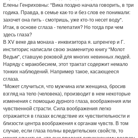
Елены Генриховны: "Вика поздно начала говорить, в три
годика. Правда, в семье как-то и без слов ее понимали:
захочет она пить - смотришь, уже кто-то несет воду".
Итак, в основе сглаза - телепатия? Но тогда при чем
здесь глаза?
В XV веке два монаха - инквизитора я. шпренгер и Г.
инститорис написали свою знаменитую книгу "Молот
Ведьм", ставшую роковой для многих невинных людей.
Наряду с мракобесием, этот трактат содержит немало
тонких наблюдений. Например такое, касающееся
сглаза.
"Может случиться, что мужчина или женщина, бросив
взгляд на тело (человека), производит в нем некоторые
изменения с помощью дурного глаза, воображения или
чувственной страсти. Сила воображения легко
отражается в глазах вследствие их чувствительности и
близости центра воображения к органам чувств. В том
случае, если глаза полны вредительских свойств, то
может случиться, что они придают окружающему воздуху