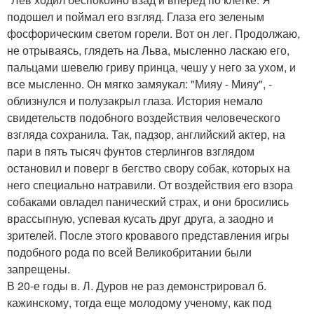
подошел и поймал его взгляд. Глаза его зеленым
фосфорическим светом горели. Вот он лег. Продолжаю,
не отрываясь, глядеть на Льва, мысленно ласкаю его,
пальцами шевелю гриву принца, чешу у него за ухом, и
все мысленно. Он мягко замяукал: "Мияу - Мияу", -
облизнулся и полузакрыл глаза. История немало
свидетельств подобного воздействия человеческого
взгляда сохранила. Так, падзор, английский актер, на
пари в пять тысяч фунтов стерлингов взглядом
остановил и поверг в бегство свору собак, которых на
него специально натравили. От воздействия его взора
собаками овладел панический страх, и они бросились
врассыпную, успевая кусать друг друга, а заодно и
зрителей. После этого кровавого представления игры
подобного рода по всей Великобритании были
запрещены.
В 20-е годы в. Л. Дуров не раз демонстрировал б.
кажинскому, тогда еще молодому ученому, как под