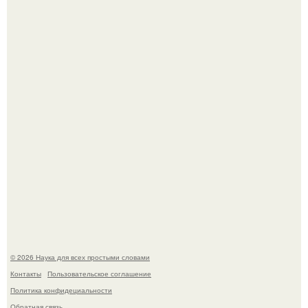
В участника сво ударила молния, когда он был на
лошади.
В России создали первый плазменный двигатель на
криптоне.
© 2026 Наука для всех простыми словами
Контакты
Пользовательское соглашение
Политика конфидециальности
Обратная связь