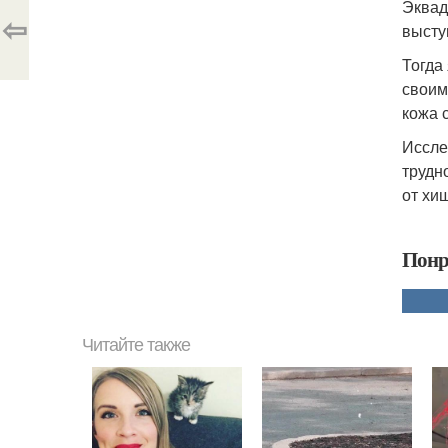
Эквад
⇦
высту
Тогда
своим
кожа 
Иссле
трудн
от хи
Понр
Читайте также