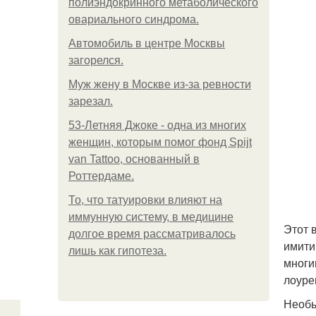
полиэндокринного метаболического
овариального синдрома.
Автомобиль в центре Москвы
загорелся.
Mуж жену в Москве из-за ревности
зарезал.
53-Летняя Джоке - одна из многих
женщин, которым помог фонд Spijt
van Tattoo, основанный в
Роттердаме.
То, что татуировки влияют на
иммунную систему, в медицине
Этот 
долгое время рассматривалось
имити
лишь как гипотеза.
многи
лоуре
Необы