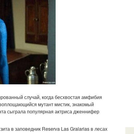
рированный случай, когда бесхвостая амфибия
воплощающийся мутант мистик, знакомый
анта сыграла популярная актриса дженнифер
ита в заповедник Reserva Las Gralarias в лесах