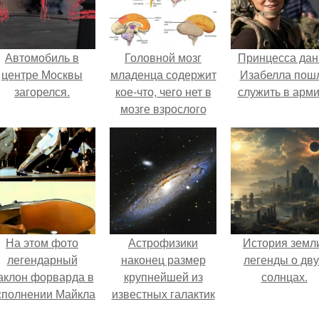
Автомобиль в
Головной мозг
Принцесса дан
центре Москвы
младенца содержит
Изабелла пош
загорелся.
кое-что, чего нет в
служить в арм
мозге взрослого
человека.
На этом фото
Астрофизики
История земл
легендарный
наконец размер
легенды о дву
аклон форварда в
крупнейшей из
солнцах.
сполнении Майкла
известных галактик
Джексона и его
измерили.