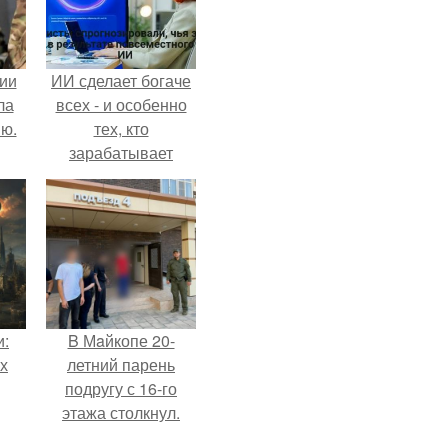
ии
ИИ сделает богаче
ла
всех - и особенно
ию.
тех, кто
зарабатывает
меньше всего.
и:
B Мaйкопе 20-
х
летний парень
подругу с 16-го
этажа столкнул.