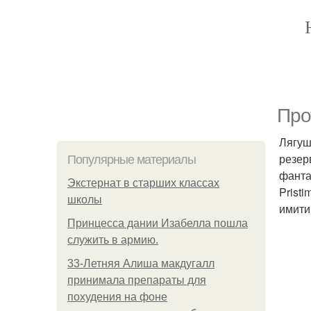
Про
Лягуш
резер
Популярные материалы
фанта
Экстернат в старших классах
Prist
школы
имити
Принцесса дании Изабелла пошла
служить в армию.
33-Летняя Алиша макдугалл
принимала препараты для
похудения на фоне