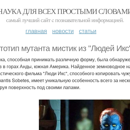
НАУКА ДЛЯ ВСЕХ ПРОСТЫМИ СЛОВАМ
самый лучший сайт c познавательной информацией.
главная
новости
статьи
тотип мутанта мистик из "Людей Икс
ка, способная принимать различную форму, была обнаруже
в в горах Анды, южная Америка. Найденное земноводное н
стического фильма "Люди Икс", способного копировать чу
imantis Sobetes, имеет уникальную особенность всего за нес
руя поверхность под своими лапами.