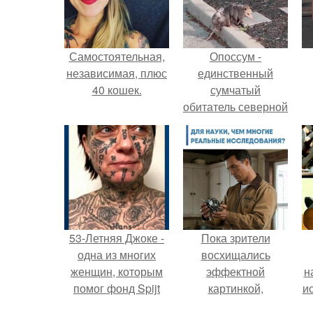
Самостоятельная,
Опоссум -
независимая, плюс
единственный
40 кошек.
сумчатый
обитатель северной
америки.
53-Летняя Джоке -
Пока зрители
одна из многих
восхищались
женщин, которым
эффектной
н
помог фонд Spijt
картинкой,
и
van Tattoo,
создатели фильма