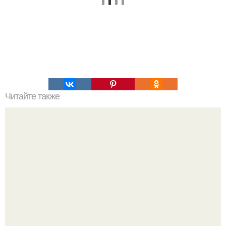
Читайте также
Ура? Девочки, я нашла чудо средство для быстрого
роста волос?