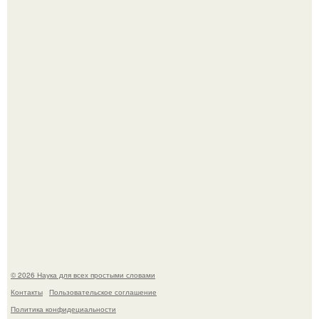
Агент фбр украл $1 млн в крипте, запомнив сид - фразы
из дела, и советовался с Chatgpt, как их потратить.
Пока зрители восхищались эффектной картинкой,
создатели фильма фактически построили одну из самых
точных визуальных моделей чёрной дыры.
© 2026 Наука для всех простыми словами
Контакты
Пользовательское соглашение
Политика конфидециальности